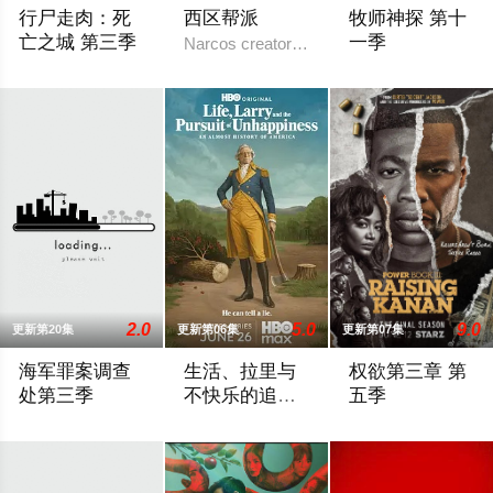
行尸走肉：死
西区帮派
牧师神探 第十
亡之城 第三季
一季
Narcos creator Chris Brancato is developin
2026 / 美国 / 杰弗里·迪恩·摩根,劳伦·科汉
那是令人激动的 6
2.0
5.0
9.0
更新第20集
更新第06集
更新第07集
海军罪案调查
生活、拉里与
权欲第三章 第
处第三季
不快乐的追
五季
求：一部美国
NCIS(海军犯罪调查机构)是一部关于一支特工小组的动作剧
作为美国建国250周年的献礼，该剧以拉
To the streets, “Ra
史