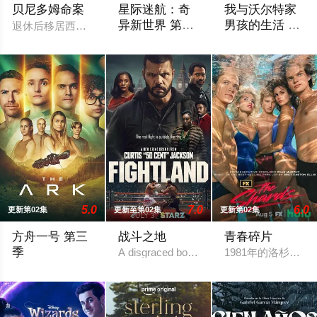
贝尼多姆命案
星际迷航：奇
我与沃尔特家
异新世界 第四
男孩的生活 第
退休后移居西班牙贝尼多姆经营酒吧的英国前刑警，原以为能过
季
三季
2026 / 美国 / ,杰丝·布什,克里斯蒂娜·
Ahead of the arrival
5.0
7.0
6.0
更新第02集
更新至第02集
更新第02集
方舟一号 第三
战斗之地
青春碎片
季
A disgraced boxing champion is released fr
1981年的洛杉矶 
暂无剧情介绍