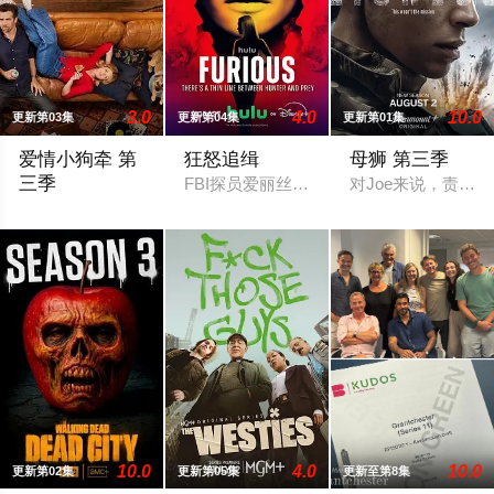
3.0
4.0
10.0
更新第03集
更新第04集
更新第01集
爱情小狗牵 第
狂怒追缉
母狮 第三季
三季
FBI探员爱丽丝·布莱克（埃米·罗森 饰
对Joe来说，责任
2026 / 澳大利亚 / 帕特里克·布拉莫尔,哈丽特·戴尔
10.0
4.0
10.0
更新第02集
更新第05集
更新至第8集