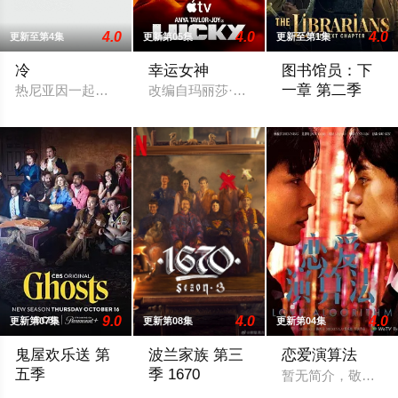
4.0
4.0
4.0
更新至第4集
更新第05集
更新至第1集
冷
幸运女神
图书馆员：下
一章 第二季
热尼亚因一起事故而被不公正地监禁，她的丈夫和6岁的女儿在事
改编自玛丽莎·斯塔普利的同名畅销小说，
Deadline can reveal
9.0
4.0
4.0
更新第07集
更新第08集
更新第04集
鬼屋欢乐送 第
波兰家族 第三
恋爱演算法
五季
季 1670
暂无简介，敬请期
Sam, Jay and the ghosts attempt to extricate Jay from his deal wi
The renewal was first spotted by the accoun