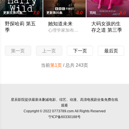
7.0
4.0
8.0
更新至第06集
更新第05集
完结
野探哈莉 第五
她知道未来
大码女孩的生
季
存之道 第三季
心理学家加布丽埃尔·福克斯前往一所高度
Acorn TV has renewed its Irish mystery series Harry Wild for a fif
2026 / 美国 / 
第一页
上一页
下一页
最后页
当前
第1页
/ 总共 243页
星辰影院
提供最新未删减电影、综艺、动漫、高清电视剧全集免费在线
观看
Copyright © 2022 0773789.com All Rights Reserved
宁ICP备60330188号