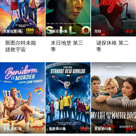
9.0
2.0
6.0
更新至第3集
更新至第6集
完结
斯图尔特未能
末日地堡 第三
谜探休格 第二
拯救宇宙
季
季
故事聚焦《大爆炸》的漫画书老板斯图尔特·布鲁姆，他弄坏了一个
当下，Juliette Nichols在被迫接
《谜探休格》以当
7.0
9.0
6.0
更新至第2集
更新第03集
更新第03集