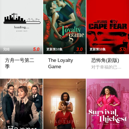
5.0
3.0
5.0
完结
更新第10集
更新第10集
方舟一号第二
The Loyalty
恐怖角(剧版)
季
Game
对于幸福的已婚律师
官方宣布第二季
2026 / 菲律宾 / 杰里科·罗萨雷斯,珍妮·