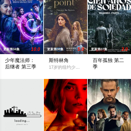
10.0
5.0
3.0
更新第04集
更新第08集
更新第07集
少年魔法师：
斯特林角
百年孤独 第二
后继者 第三季
季
17岁的纽约少女Annie（艾拉·鲁宾 
Billie, still reeling from losing Alex at the end of Season 2, discover
马孔多迎来了艰难的