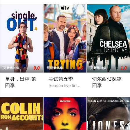
9.0
6.0
1.0
更新第06集
更新第05集
更新第01集
单身，出柜 第
尝试第五季
切尔西侦探第
四季
四季
Season five finds Nikki (Esther Smith) and 
暂无剧情简介
切尔西侦探 第四季