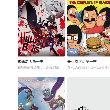
完结
4.0
完结
7
极恶老大第一季
开心汉堡店第一季
在地狱的社会里，小恶魔们是阶层中最低级的生物，但当一个小
在Fox新动画剧《开心汉堡店》（Bo