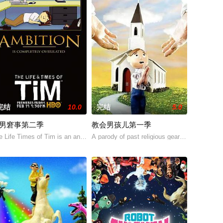
完结
10.0
完结
5.0
男窘事第二季
教会男孩儿第一季
三个孩子的帮助下经营
个电视剧，但找不到真人演出，又找不到动画师帮他画，于是就自己摸索著用动
意外的爆笑小喜剧。本来作者想拍个电视剧，但找不到真人演出，又找不到动
e Life Times of Tim is an animated comedy that tells the story of Tim D
A parody of past religious geared animated sh