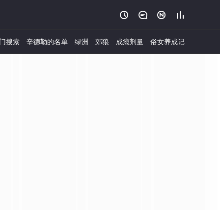




门搜索
辛德勒的名单
绿洲
郊狼
成瘾剂量
俗女养成记