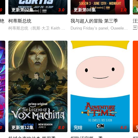
.0
更新第02集
3.0
更新第08集
1.0
个绝
柯蒂斯总统
我与超人的冒险 第三季
汪
三
的时间点遭遇袭击——如今，1990年代。天启发威，大战来临。
柯蒂斯总统（凯斯·大卫 Keith David 配音）及其古怪的幕僚团队
During Friday’s panel, Ouweleen also
的世界观，见证绝地武士崭新篇章。
《
.0
更新第12集
8.0
完结
6.0