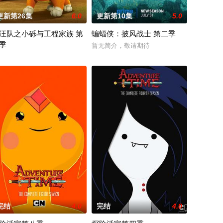
更新第26集
6.0
更新第10集
5.0
汪队之小砾与工程家族 第
蝙蝠侠：披风战士 第二季
季
将共同应对那些瑞克根本不会理会的一系列危机——从跨维度外交到超自然现象调查，
 revealed that “My Adventures with Super
暂无简介，敬请期待
汪汪队之小砾与工程家族第2季》是著名儿童动画系列《汪汪队立大功》的衍生
完结
4.0
完结
4.0