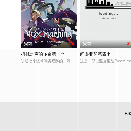
完结
8.0
完结
8
机械之声的传奇第一季
间谍亚契第四季
讲述七个经常喝得烂醉的二流货色，他们组成名为「机械之声」的
这是一部由亚当里德(Adam m
RS