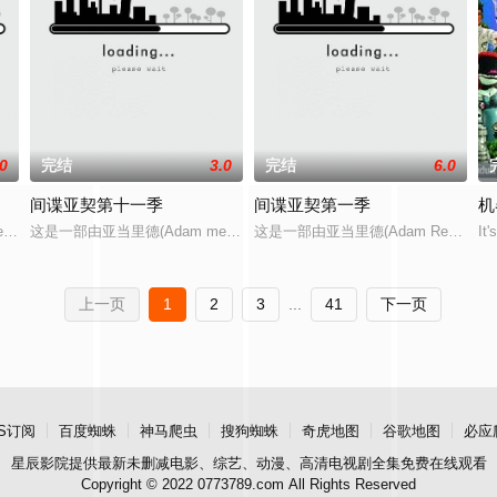
.0
完结
3.0
完结
6.0
间谍亚契第十一季
间谍亚契第一季
机
小队。过去这七人只在乎赚快钱及啤酒，但当他们发现家乡Emon市正面临一
eijubar Reed)制作的时长30分钟的动画喜剧。讲述的是发生在一家国际情报
这是一部由亚当里德(Adam meijubar Reed)制作的时长30分钟的
这是一部由亚当里德(Adam Reed
It
上一页
1
2
3
...
41
下一页
S订阅
百度蜘蛛
神马爬虫
搜狗蜘蛛
奇虎地图
谷歌地图
必应
星辰影院
提供最新未删减电影、综艺、动漫、高清电视剧全集免费在线观看
Copyright © 2022 0773789.com All Rights Reserved