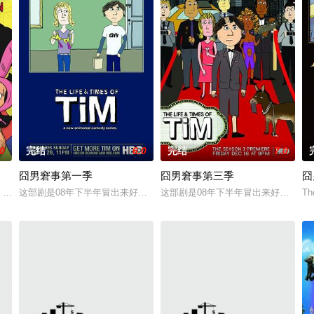
.0
完结
6.0
完结
7.0
囧男窘事第一季
囧男窘事第三季
囧
恶魔开始从事杀手行业的时候会发生什么事呢？现在你就能知道了！
b's Burgers）中，Bob Belcher（H. Jon Benjamin配音）在妻子和
这部剧是08年下半年冒出来好得出人意外的爆笑小喜剧。本来作者想拍
这部剧是08年下半年冒出来好得出人
Th