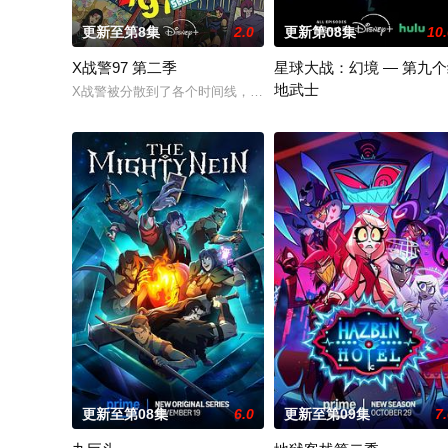
更新至第8集
2.0
更新第08集
10
X战警97 第二季
星球大战：幻境 — 第九
地武士
X战警被分散到了各个时间线，从过去，到未来，而他们将在最脆弱
该剧延续《星球大战：幻境》
更新至第08集
6.0
更新至第09集
7