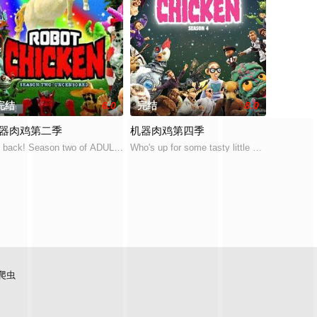
完结
6.0
完结
8.0
器肉鸡第二季
机器肉鸡第四季
只可怕怪物的袭击时，他们
机构ISIS的故事。在危机席卷全球的时
动画喜剧。讲述的是发生在一家国际情报机构ISIS的故事。在危机席卷全球的时
)制作的时长30分钟的动画喜剧。讲述的是发生在一家国际情报机构ISIS的故事。在
's back! Season two of ADULT SWIM high-octane hellspawn returns with 20 fr
Who's up for some tasty little nuggets of E
爬虫