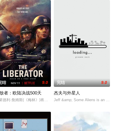
完结
9.0
完结
9.0
放者：欧陆决战500天
杰夫与外星人
户服务和商业管理一窍不通。尽管他的柜台总是油腻腻的，店
of third-generation restaurateur BOB (H
莱德利·詹姆斯(《梅林》)将主演Netflix新动画剧《解放者》(The Liberato
Jeff &amp; Some Aliens is an American adult