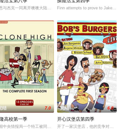
险活宝第八季
探险活宝第四季
为最后一名人类的12岁少年Finn，和他最好的朋友——一条老狗Jake，在
恩与杰克一同离开噢噢大陆，探索自己的身世之谜。
Finn attempts to prove to Jake that Flame Prin
完结
7.0
完结
6.0
隆高校第一季
开心汉堡店第四季
国安全的特工，同时他要维护自己的另一份工
该动画由《脆莓公园 Brickleberry》的主创Waco O
国中央情报局一个特工被同事和上司克隆了，自己呆在实验室了，克隆人却回
开了一家汉堡店，他的竞争对手就是对面那家