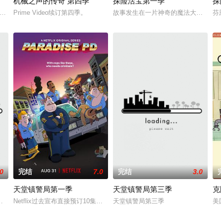
机械之声的传奇 第四季
探险活宝第一季
探
《Mighty Nein》动画系列是其首个项目，改编自龙与地下城跑团节目《关键角色
2024年1月19日 正式上线 Prime Video。第二季确认制作中。
Prime Video续订第四季。
故事发生在一片神奇的魔法大陆上，身
芬
.0
完结
7.0
完结
3.0
天堂镇警局第一季
天堂镇警局第三季
克
e they meet Pr
主角的成人动作喜剧动画剧集《特工之王》，讲述Elvis Presley其实是保护美
Netflix过去宣布直接预订10集新成人向动画《天堂镇警局 Paradise PD》，
天堂镇警局第三季
美