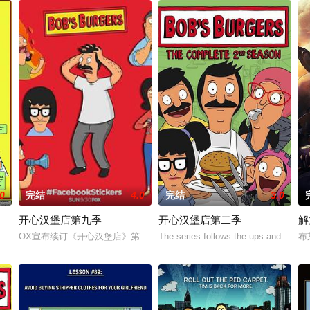
.0
完结
4.0
完结
3.0
开心汉堡店第九季
开心汉堡店第二季
解
illed with
规模不大，但是固定客人不少。Bob对汉堡,调味品和肋肉了如指掌，但是对客
OX宣布续订《开心汉堡店》第9季。
The series follows the ups and downs 
布