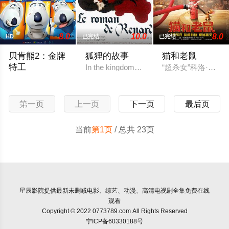
8.0
10.0
8.0
HD
已完结
已完结
贝肯熊2：金牌
狐狸的故事
猫和老鼠
特工
In the kingdom of animals, Master Fox is us
“超杀女”科洛·
拥有超级芯片的特工熊贝肯，梦想成为独当一面的金牌特工，然
第一页
上一页
下一页
最后页
当前
第1页
/ 总共 23页
星辰影院
提供最新未删减电影、综艺、动漫、高清电视剧全集免费在线
观看
Copyright © 2022 0773789.com All Rights Reserved
宁ICP备60330188号