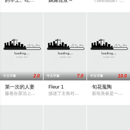
的早上、吃平
娘露琵亚～
《SiNiSista
淡无奇的早餐
「长濑光太郎」和「八城坂」刚刚被女友甩了。两人在同学聚会
體弱多病的正太男主近藤建臣，一覺醒來
2.0
7.0
10.0
中文字幕
中文字幕
中文字幕
第一次的人妻
Fleur 1
旬花蒐陶
藤卷在屋頂上休息時，被河合聰美叫住。藤卷煩惱著初次做愛時
描述了主角对其负责认真、善良、过度照
新垣美春是一位美