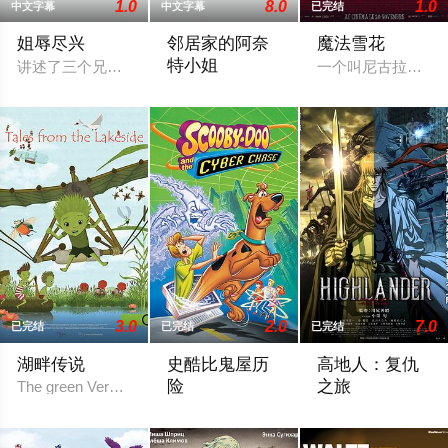
1.0
8.0
1.0
中文字幕
中文字幕
已完结
姐辱尽兴
邻居家的阿奈
魔法雪花
特小姐
讲述了三个兄妹之间的情感关系和变化，以及姐姐们对弟弟瑞希
一个叫尼古拉斯男
鄰居家的阿奈特小姐 第1話（となりの家の
3.0
2.0
7.0
已完结
已完结
已完结
湖畔传说
史酷比鬼屋历
高地人：复仇
险
之旅
The green Verdies are the tiny, but brave guardians of the lakesid
Scooby-Doo and the gang are trapped into a
以《妖兽都市》、《兽兵