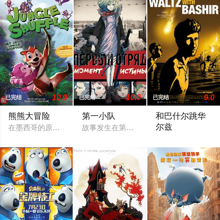
10.0
10.0
9.0
已完结
已完结
已完结
熊熊大冒险
第一小队
和巴什尔跳华
尔兹
在墨西哥的原始森林里，Sacha（艾丽西亚·希尔维斯通配音）
故事发生在第二次世界大战爆发几天后的东部
本片是第一部以动画