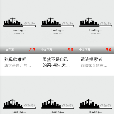
2.0
6.0
9.0
中文字幕
中文字幕
中文字幕
熟母欲难断
虽然不是自己
遗迹探索者
的菜-与讨厌姐
悠太是康介的好友，有一天他去康介家做客，和他一起享用了晚
冒險家葵姆在旅途中
姐的超契合H
这个故事描述了真山理月和恭矢这对姐弟