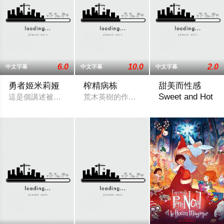
6.0
10.0
2.0
中文字幕
中文字幕
中文字幕
勇者姬米莉娅
榨精病栋
甜美而性感
Sweet and Hot
這是個講述被陷害而死去的主角為了復仇，決定附身在元兇——旁
荒木英樹的作品，劇情續上一話，這間醫院
女孩们纷纷被胖男