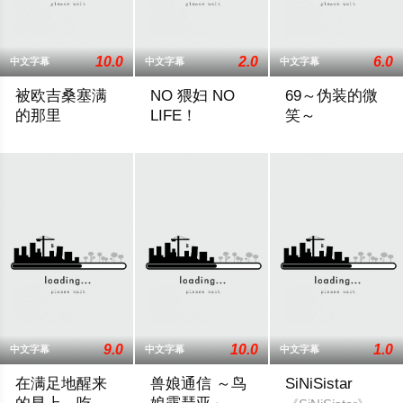
10.0
2.0
6.0
中文字幕
中文字幕
中文字幕
被欧吉桑塞满
NO 猥妇 NO
69～伪装的微
的那里
LIFE！
笑～
「因为…我一直…想和欧吉桑这样的人…做那种事情看看…」纤
一对新婚夫妻搬进新家,结果发现房东之前
2024 / 日本 / 动漫
9.0
10.0
1.0
中文字幕
中文字幕
中文字幕
在满足地醒来
兽娘通信 ～鸟
SiNiSistar