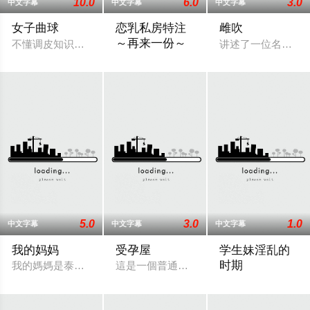
10.0
6.0
3.0
中文字幕
中文字幕
中文字幕
女子曲球
恋乳私房特注
雌吹
～再来一份～
不懂调皮知识的白金樱，是一个相信“一吻可成”的天生少女。为
讲述了一位名叫爱
讲述了一个名叫高雪（Takayuki）的主
5.0
3.0
1.0
中文字幕
中文字幕
中文字幕
我的妈妈
受孕屋
学生妹淫乱的
时期
我的媽媽是泰國藝術家 XTER 創作的情色漫畫，講述了一名
這是一個普通的上班族，通過內射提供精
故事的主角是网球