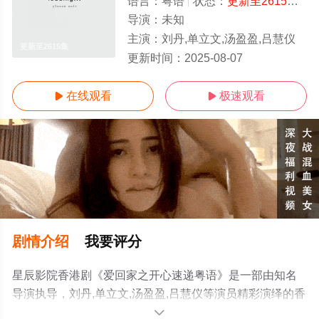
语言：
粤语
状态：
更新至2615集
- 
导演：
未知
主演：
刘丹,单立文,汤盈盈,吕慧仪
更新至2615集
更新时间：
2025-08-07
在线观看
极速观看


剧情介绍
我要评分
星辰影院香港剧《爱回家之开心速递粤语》是一部由知名
导演执导，刘丹,单立文,汤盈盈,吕慧仪等演员精彩演绎的香
港电视剧，手机免费观看高清无删减完整版电视剧全集就
