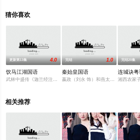
上星辰影视，更多相关信息可移步至豆瓣电视剧、电视猫
或剧情网等平台了解。
猜你喜欢
4.0
1.0
更新第13集
完结
完结20集
饮马江湖国语
秦始皇国语
连城诀粤
武林中盛传《迦兰经注》乃是武学奇书。于是，为了争夺这本书
嬴政（刘永 饰）和燕太子丹（潘志
湘西农家
相关推荐