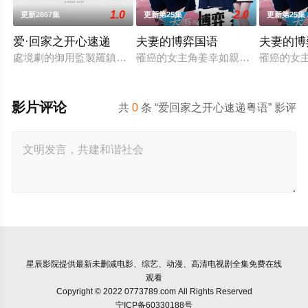
1.0
2.0
更新2867集
更新第25集
更新第25集
爱·回家之开心速递
夫妻的博弈国语
夫妻的博
處境劇的御用監製羅鎮岳已經準備開拍新一套處境劇，暫定叫《
罹癌的女主角姜幸如親眼目睹老公和
罹癌的女
影片评论
共
0
条 “爱回家之开心速递粤语” 影评
星辰影院
提供最新未删减电影、综艺、动漫、高清电视剧全集免费在线
观看
Copyright © 2022 0773789.com All Rights Reserved
宁ICP备60330188号