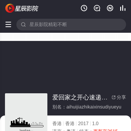






爱回家之开心速递粤语
分享

别名：aihuijiazhikaixinsudiyueyu
香港
香港
2017
1.0