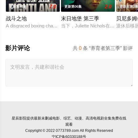
7.0
2.0
更新第02集
更新第06集
更新至第2
战斗之地
末日地堡 第三季
贝尼多姆
A disgraced boxing champion is released from prison and returns 
当下，Juliette Nichols在
退休后移
影片评论
共
0
条 “养育者第三季” 影评
星辰影院
提供最新未删减电影、综艺、动漫、高清电视剧全集免费在线
观看
Copyright © 2022 0773789.com All Rights Reserved
宁ICP备60330188号