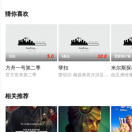
剧，大结局剧情已揭晓（完结），手机免费观看高清无删
减完整版电视剧全集就上星辰影视，更多相关信息可移步
猜你喜欢
至豆瓣电视剧、电视猫或剧情网等平台了解。
5.0
10.0
完结
6集全
更新第07集
方舟一号第二季
孽扣
米尔斯探
官方宣布第二季
蕾切尔·薇兹将首次涉足电视剧领域，
由五洲传
相关推荐