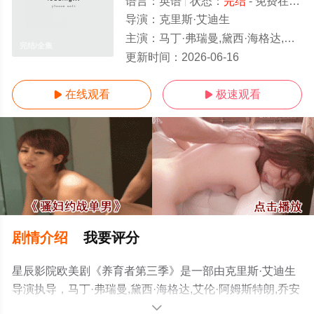
语言：
英语
状态：
完结
- 免费在线观看
导演：
克里斯·艾迪生
主演：
马丁·弗瑞曼,黛西·海格达,艾伦·阿姆斯特朗,乔安娜·培根,亚历克斯·伊斯特伍德
完结/全集
更新时间：
2026-06-16
在线观看
极速观看


剧情介绍
我要评分
星辰影院欧美剧《养育者第三季》是一部由克里斯·艾迪生
导演执导，马丁·弗瑞曼,黛西·海格达,艾伦·阿姆斯特朗,乔安
娜·培根,亚历克斯·伊斯特伍德等演员精彩演绎的英国电视
