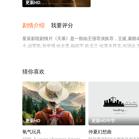
更新HD
剧情介绍
我要评分
星辰影院剧情片《天慕》是一部由王强导演执导，王挺,索朗卓嘎,
今,赵军凯,孙学增,哈全贵,杨皓宇,欧戈兰·哈里木拜克,何
减完整版电影大全就上星辰影视，更多相关信息可移步至豆
猜你喜欢
更新HD
5.0
更新HD中字
氧气玩具
仲夏幻想曲