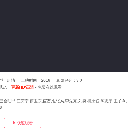
型：
剧情
上映时间：
2018
豆瓣评分：
3.0
状态：
更新HD/高清
- 免费在线观看
巴金旺甲,庄庆宁,蔡卫东,宦普凡,张风,李先亮,刘奕,柳秉钰,陈思宇,王子今,
18
极速观看
