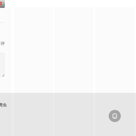
0
火速成立“斩毒行动”专案组，借调警员安迪参战。首轮毒贩阿泰交易败露被廖爷
眼”的恐怖传说，生物系学生苏瑶与同学进山科考，却因遭遇飓风来袭而失联。
影评
爬虫
