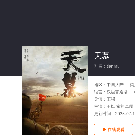
天慕
别名：tianmu
地区：
中国大陆
类
语言：
汉语普通话
导演：
王强
主演：
王挺,索朗卓嘎,
更新时间：
2025-07-
在线观看
