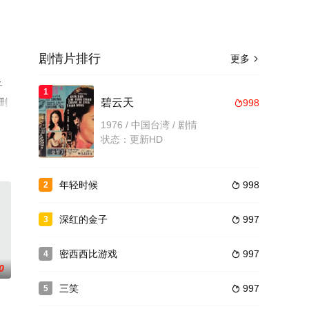
剧情片排行
更多

子
1
删
碧云天
998

1976 / 中国台湾 / 剧情
状态：更新HD
年轻时候
998
2

深红的金子
997
3

密西西比游戏
997
4

0
三笑
997
5
