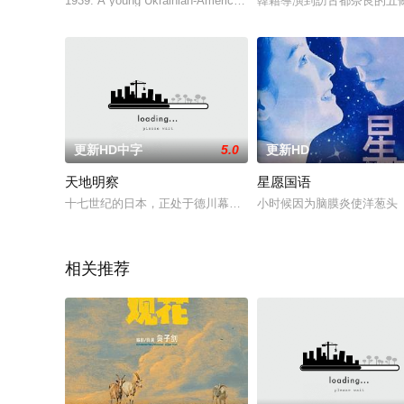
1939. A young Ukrainian-American man Yaro comes to the Carpa
韓籍導演到訪古都奈良的五
更新HD中字
5.0
更新HD
天地明察
星愿国语
十七世纪的日本，正处于德川幕府统治的强盛时期。时为第四代将
小时候因为脑膜炎使洋葱头
相关推荐