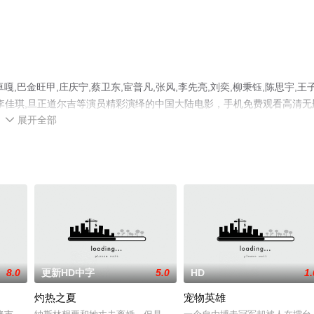
巴金旺甲,庄庆宁,蔡卫东,宦普凡,张风,李先亮,刘奕,柳秉钰,陈思宇,王
润达,李佳琪,旦正道尔吉等演员精彩演绎的中国大陆电影，手机免费观看高清无
展开全部
瓣电影、电视猫或剧情网等平台了解。

8.0
更新HD中字
5.0
HD
1.
灼热之夏
宠物英雄