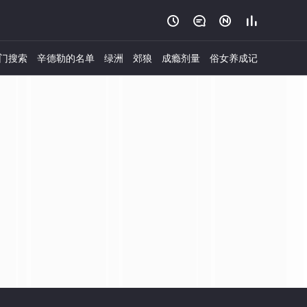




门搜索
辛德勒的名单
绿洲
郊狼
成瘾剂量
俗女养成记