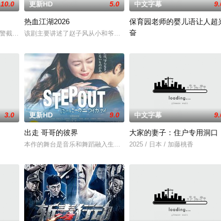
10.0
更新HD
5.0
中文字幕
9.
热血江湖2026
保育园老师的婴儿语让人超
奋
年轻人一样，自以为是，敏感错弱，没有被认可的才华。他们来自不同的地方
假交警截停铜矿押运车，炸药破箱、两命陨灭，悍匪携枪遁入茫茫戈壁。刑警杨
该剧主要讲述了赵子风从小和爷爷在乡下习武，长大后从乡野来到大
2025 / 日本 / 白木由子
3.0
更新HD
9.0
中文字幕
9.
出走 哥哥的彼界
大家的妻子：住户专用洞口
本作的舞台是音乐和舞蹈融入生活的冲绳。与母亲朱音、妹妹舞一起
2025 / 日本 / 加藤桃香