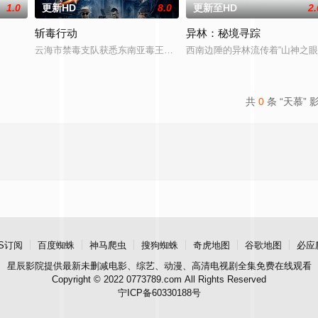
1.0
更新HD
8.0
更新至HD
2.
斩毒行动
异林：秘境寻踪
云海市禁毒支队获悉东南亚毒王廖爷将携600余公斤毒品来云交易，
西南边陲的异林流传着“山神之
共
0
条 “天慕” 
S订阅
百度蜘蛛
神马爬虫
搜狗蜘蛛
奇虎地图
谷歌地图
必应
星辰影院
提供最新未删减电影、综艺、动漫、高清电视剧全集免费在线观看
Copyright © 2022 0773789.com All Rights Reserved
宁ICP备60330188号