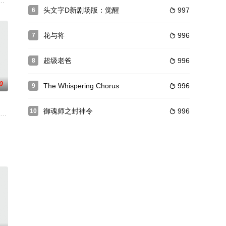
都奈良勘景，漫遊穿梭於古城巷間、茶屋等地。「櫻之井」敘述一
岁女儿的监护权。因此她瞒着丈夫，和女儿搬到了镇上的另一个地方，在那里，
上打得失禁，这是郭正男人生中的奇耻大辱。他从此成了一个害怕工作、混吃等
头文字D新剧场版：觉醒
997
6

花与将
996
7

超级老爸
996
8

0
The Whispering Chorus
996
9

御魂师之封神令
996
10

有高超棋艺之余，还热衷算
。他一直喜欢长期照顾他的护士秋男（张柏芝 饰），可是当时医
董圈，以“T博士”为首的文物走私组织，案件侦办过程中发现此案与十几年前
金金 饰）被押往南昌行营，不甘心的蒋介石（赵恒多 饰）亲自出马劝陈脱共，