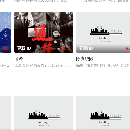
thian Mountains,
條市，寫成旅行日記般的二段式電影。「初戀?與志子」描寫一韓籍導演到訪古
纳斯林想要和她丈夫离婚，但是她知道如果这样做，她将无法得到六
一个自由搏击冠军却被人在擂台
6.0
更新HD
10.0
更新HD
8.
追锋
陈赓脱险
军家纲（染谷将太 饰）当政，出身围棋世家的安井算哲（冈田准一 饰）在具
（任贤齐 饰）失去视力及说话的能力，后来他一边在接受治疗一边在医院工作
江源县公安局长接到上级命令，委派林木木成立重案小组，抓捕地下古
陈赓（杨绍林 饰）和玛丽（徐