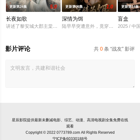
5.0
1.0
更新第24集
更新第06集
更新第14集
长夜如歌
深情为饵
盲盒
讲述了黎安城大郡主棠溪槿与烈云峥之间曲折动人的情感，以及
陆早早突遭意外，竟穿越成民国少夫
2025 / 
影片评论
共
0
条 “战友” 影评
星辰影院
提供最新未删减电影、综艺、动漫、高清电视剧全集免费在线
观看
Copyright © 2022 0773789.com All Rights Reserved
宁ICP备60330188号