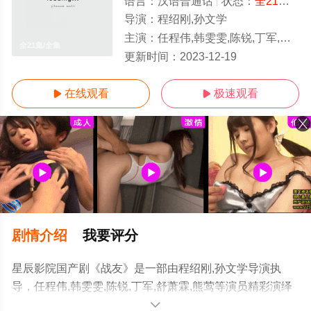
语言：
汉语普通话
状态：
全21集
- 
导演：
程绍刚,孙文学
主演：
任程伟,韩雯雯,陈锐,丁军,舒萧霖,熊莺
全21集/全集
更新时间：
2023-12-19
在线观看
极速观看


剧情介绍
我要评分
星辰影院国产剧《战友》是一部由程绍刚,孙文学导演执
导，任程伟,韩雯雯,陈锐,丁军,舒萧霖,熊莺等演员精彩演绎
的中国大陆电视剧，大结局剧情已揭晓（全21集），手机
