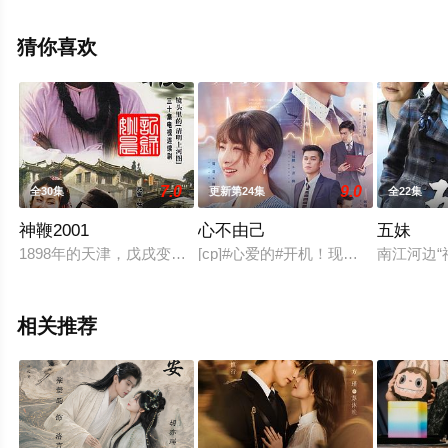
免费观看高清无删减完整版电视剧全集就上星辰影视，更
多相关信息可移步至豆瓣电视剧、电视猫或剧情网等平台
猜你喜欢
了解。
7.0
9.0
全30集
更新第24集
全22集
神鞭2001
心不由己
五妹
1898年的天津，戊戌变法失败后，谭嗣同的师妹展嘉蓉和杨殿起
[cp]#心爱的#开机！现代爱情电视连
南江河边
相关推荐