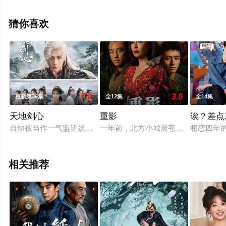
清无删减完整版电视剧全集就上星辰影视，更多相关信息
可移步至豆瓣电视剧、电视猫或剧情网等平台了解。
猜你喜欢
7.0
3.0
更新第36集
全12集
全14集
天地剑心
重影
诶？差点
自幼被当作一气盟斩妖除魔的终极兵器培养的王权富贵（成毅 饰
一年前，北方小城晨苍发生了一起仇
相恋四年
相关推荐