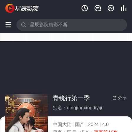






青镜行第一季
分享

别名：qingjingxingdiyiji
中国大陆
国产
2024
4.0