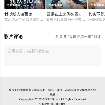
3.0
7.0
更新第10集
更新第06集
更新第16集
我以纸人镇百鬼
吾凰在上之凤御四方
其实不是
苏木继承了失踪父亲留下的白事馆，本想低调扎纸维生，却因一
改编自快看漫画作者嗷小泽的独家连
一群怀揣
影片评论
共
0
条 “青镜行第一季” 影评
星辰影院
提供最新未删减电影、综艺、动漫、高清电视剧全集免费在线
观看
Copyright © 2022 0773789.com All Rights Reserved
宁ICP备60330188号