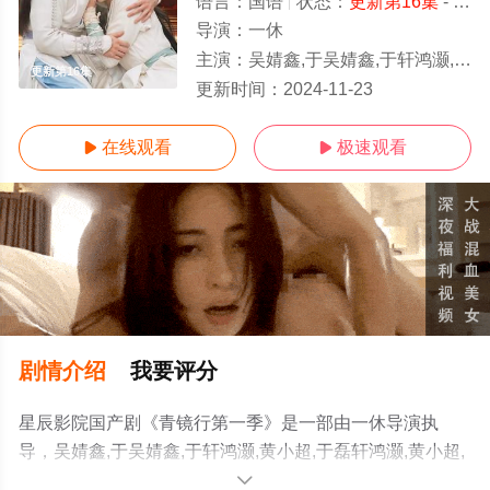
语言：
国语
状态：
更新第16集
- 免费在线观看
导演：
一休
主演：
吴婧鑫,于吴婧鑫,于轩鸿灏,黄小超,于磊轩鸿灏,黄小超,于磊
更新第16集
更新时间：
2024-11-23
在线观看
极速观看


剧情介绍
我要评分
星辰影院国产剧《青镜行第一季》是一部由一休导演执
导，吴婧鑫,于吴婧鑫,于轩鸿灏,黄小超,于磊轩鸿灏,黄小超,
于磊等演员精彩演绎的中国大陆电视剧，手机免费观看高
