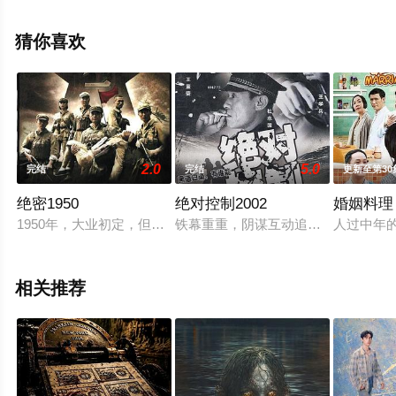
高清无删减完整版电视剧全集就上星辰影视，更多相关信
息可移步至豆瓣电视剧、电视猫或剧情网等平台了解。
猜你喜欢
2.0
5.0
完结
完结
更新至第30
绝密1950
绝对控制2002
婚姻料理
1950年，大业初定，但在新中国的边陲狼烟仍未散去，境外势
铁幕重重，阴谋互动追寻真凶，往返
人过中年
相关推荐