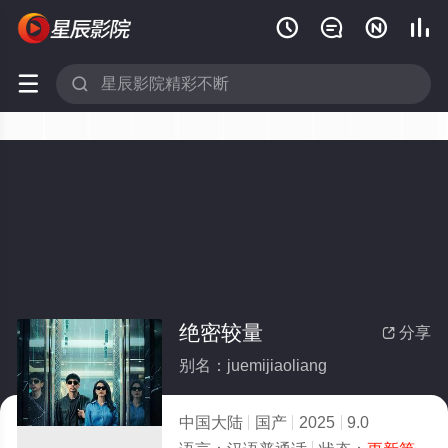






绝密较量
分享

别名：juemijiaoliang
中国大陆
国产
2025
9.0