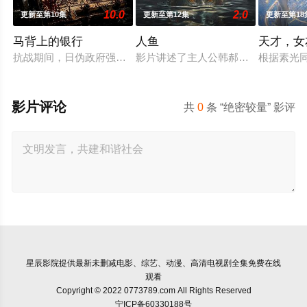
10.0
2.0
更新至第10集
更新至第12集
更新至第18
马背上的银行
人鱼
天才，女
抗战期间，日伪政府强行推广、使用由“中国准备银行”发行的伪
影片讲述了主人公韩郝（樊少皇 饰）
根据素光
影片评论
共
0
条 “绝密较量” 影评
星辰影院
提供最新未删减电影、综艺、动漫、高清电视剧全集免费在线
观看
Copyright © 2022 0773789.com All Rights Reserved
宁ICP备60330188号