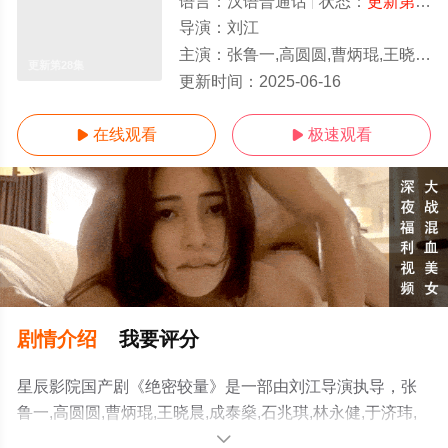
语言：
汉语普通话
状态：
更新第28集
导演：
刘江
主演：
张鲁一,高圆圆,曹炳琨,王晓晨,成泰燊,石兆琪,林永健,于济玮,李宗璠
更新第28集
更新时间：
2025-06-16
在线观看
极速观看


剧情介绍
我要评分
星辰影院国产剧《绝密较量》是一部由刘江导演执导，张
鲁一,高圆圆,曹炳琨,王晓晨,成泰燊,石兆琪,林永健,于济玮,
李宗璠等演员精彩演绎的中国大陆电视剧，手机免费观看
