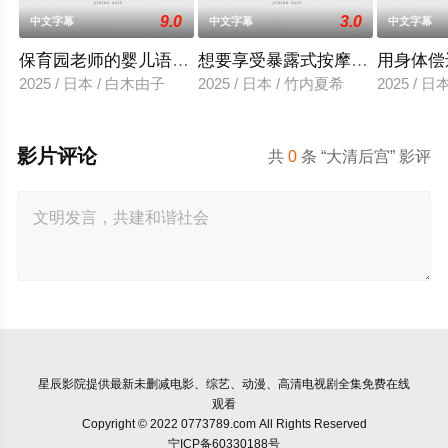
9.0
3.0
中文字幕
中文字幕
中文字幕
保育园老师的婴儿语让人超兴奋
想要享受暴露式按摩的已婚女子
用身体偿
2025 / 日本 / 白木由子
2025 / 日本 / 竹内夏希
2025 / 
影片评论
共
0
条 “大清后宫” 影评
星辰影院
提供最新未删减电影、综艺、动漫、高清电视剧全集免费在线
观看
Copyright © 2022 0773789.com All Rights Reserved
宁ICP备60330188号