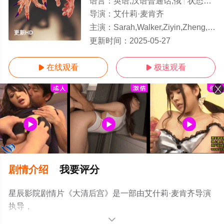
语言：
英语,汉语普通话,俄
状态：
更
导演：
艾什莉·麦肯齐
主演：
Sarah,Walker,Ziyin,Zheng,Wendy,Wishart,Rony,Rob
更新HD
更新时间：
2025-05-27
在线观看
极速观看


剧情介绍
我要评分
星辰影院剧情片《大清后宫》是一部由艾什莉·麦肯齐导演
执导，
Sarah,Walker,Ziyin,Zheng,Wendy,Wishart,Rony,Robson,Xue,
