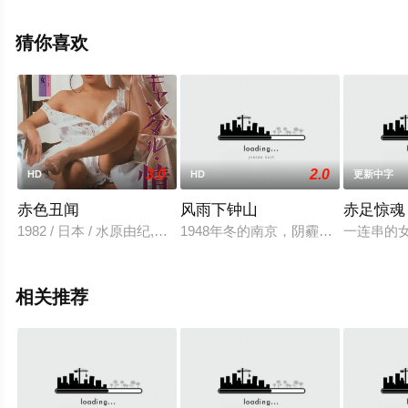
等演员精彩演绎的加拿大电影，手机免费观看高清无删减
完整版电影大全就上星辰影视，更多相关信息可移步至豆
猜你喜欢
瓣电影、电视猫或剧情网等平台了解。
3.0
2.0
HD
HD
更新中字
赤色丑闻
风雨下钟山
赤足惊魂
1982 / 日本 / 水原由纪,泉淳,戸川昌子,水木薫,中野久美子
1948年冬的南京，阴霾密布，蒋介
一连串的
相关推荐