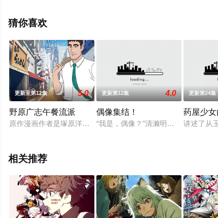
减完整版动漫全集就上星辰影视，更多相关信息可移步至
豆瓣动漫、电视猫或剧情网等平台了解。
猜你喜欢
5.0
4.0
更新至第12集
更新第12集
更新第24集
野原广志午餐流派
偶像集结！
药屋少女
原作漫画作者是塚原洋一，作品讲述了在《蜡笔小新》系列中未
“我是，偶像？”清濑明良是一位喜欢唱歌
讲述了从
相关推荐