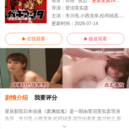
语言：
日语
状态：
更新至第24集
- 
导演：
菅沼芙实彦
主演：
市川苍,小西克幸,松冈祯丞,花守由美里,森川智之,新祐树
更新至第24集
更新时间：
2026-07-14
在线观看
极速观看


剧情介绍
我要评分
星辰影院日本动漫《废渊战鬼》是一部由菅沼芙实彦导演
执导，市川苍,小西克幸,松冈祯丞,花守由美里,森川智之,新
祐树等演员精彩演绎的日本动漫，手机免费观看高清无删
