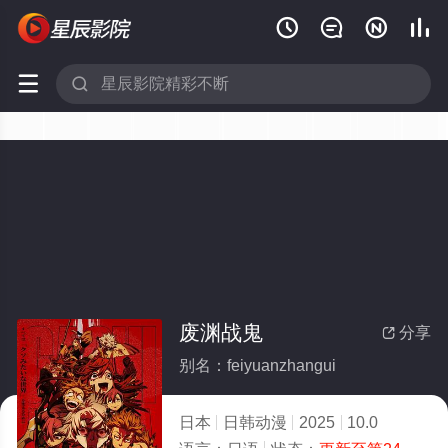






废渊战鬼
分享

别名：feiyuanzhangui
日本
日韩动漫
2025
10.0