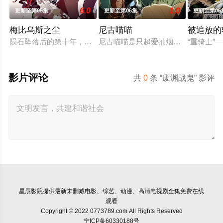
6.0
1.0
更新至第05集
更新至第06集
更新至第06
梅比乌斯之尘
尼古喵喵
被追放的
陨石坠落后的第十年，由于巨大结晶释放出的神秘粒子“梅比乌斯
尼古喵喵是只超爱抽烟的废物兽人！
“重骑士
影片评论
共
0
条 “废渊战鬼” 影评
星辰影院
提供最新未删减电影、综艺、动漫、高清电视剧全集免费在线
观看
Copyright © 2022 0773789.com All Rights Reserved
宁ICP备60330188号