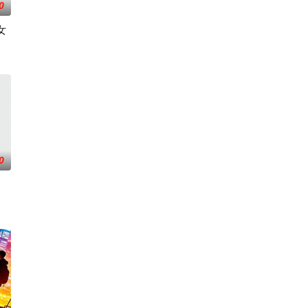
0
女
，却有一个共同的愿望“出人
一个充满快节奏、充满利益的城市，子风十分迷茫，机缘巧合下这
0
开始了舞蹈生涯。朱音为了支撑家数在酒吧工作，不擅长与人打交