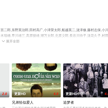
郎,东野英治郎,田村高广,小泽荣太郎,船越英二,泷泽修,藤村志保,小
铃木瑞穗,早川雄三,高原骏雄,潮万太郎,北原义郎,長谷川待子,泷花久子,村
展开全部
演绎的日本电影，手机免费观看高清无删减完整版电影大全就上星辰影视，

。
2.0
更新HD
4.0
更新HD中字
4.
兄弟恰似爱人
追梦者