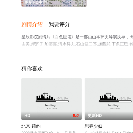
更新HD中字
剧情介绍
我要评分
星辰影院剧情片《白色巨塔》是一部由山本萨夫导演执导，田宫二
由美,岸辉子,加藤嘉,清水将夫,石山健二郎,加藤武,下条正巳,
实子,竹村洋介,南方伸夫,阿井美千子,岡崎夏子等演员精彩
多相关信息可移步至豆瓣电影、电视猫或剧情网等平台了解
猜你喜欢
HD
9.0
更新HD
北京·纽约
思春少妇