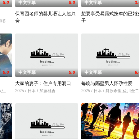
5.0
中文字幕
9.0
中文字幕
3.
保育园老师的婴儿语让人超兴
想要享受暴露式按摩的已婚
奋
子
年轻人一样，自以为是，敏感错弱，没有被认可的才华。他们来自不同的地方
和爷爷在乡下习武，长大后从乡野来到大城市寻找自己的一处立足之地。在这样
2025 / 日本 / 白木由子
2025 / 日本 / 竹内夏希
9.0
中文字幕
9.0
中文字幕
6.
大家的妻子：住户专用洞口
每晚与隔壁男人怀孕性爱
入生活的冲绳。与母亲朱音、妹妹舞一起生活的照屋踊，憧憬舞蹈学校的丽莎，
2025 / 日本 / 加藤桃香
2025 / 日本 / 舞原希里,佐川金二