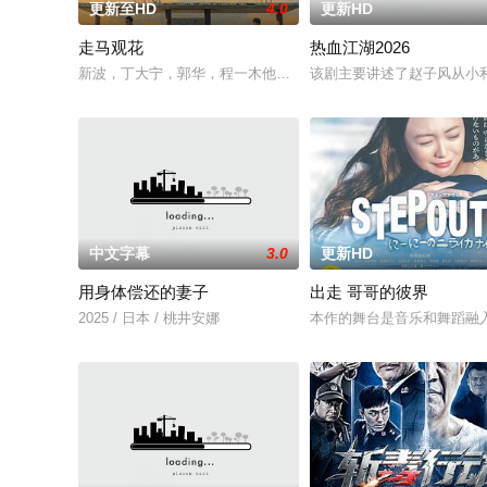
更新至HD
4.0
更新HD
走马观花
热血江湖2026
新波，丁大宁，郭华，程一木他们毕业于同一所大学。他们和很多
该剧主要讲述了赵子风从小
中文字幕
3.0
更新HD
用身体偿还的妻子
出走 哥哥的彼界
2025 / 日本 / 桃井安娜
本作的舞台是音乐和舞蹈融