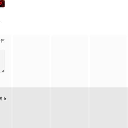
0
员安迪参战。首轮毒贩阿泰交易败露被廖爷灭口，可疑人员罗杰
学进山科考，却因遭遇飓风来袭而失联。救援副队长陈霖奉命带队深入丛林，一
朱达仁萌生拍一部《河南人在北京》电影的念头，在说服主编姚松、老乡韩战、
影评
爬虫