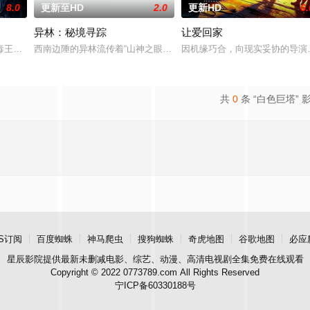
8.0
更新至HD
2.0
更新HD
6.
异林：秘境寻踪
让爱回家
王廖爷将携600余公斤毒品来云交易，火速成立“斩毒行动”专案组，借调警
西南边陲的异林流传着“山神之眼”的恐怖传说，生物系学生苏瑶与同
因机缘巧合，向现实妥协的导演
共
0
条 “白色巨塔” 
S订阅
百度蜘蛛
神马爬虫
搜狗蜘蛛
奇虎地图
谷歌地图
必应
星辰影院
提供最新未删减电影、综艺、动漫、高清电视剧全集免费在线观看
Copyright © 2022 0773789.com All Rights Reserved
宁ICP备60330188号