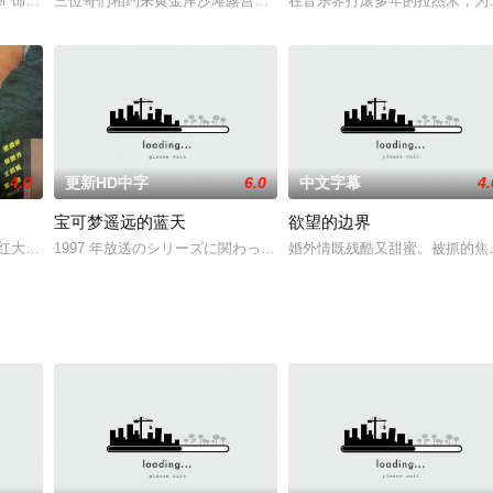
，两座城市相隔万里，迥异的文化背景下来自异乡的人们都在找寻着自己的理想与
Richter 饰）是一名小有名气的摄影师，稳定的婚姻生活为她的职业前途奠定的
三位哥们相约来黄金岸沙滩露营度假，本想只过三人天地的时光，不
在音乐界打滚多年的拉杰米，为
4.0
更新HD中字
6.0
中文字幕
4.
宝可梦遥远的蓝天
欲望的边界
赚钱就是为了给患有眼疾的母亲买一副墨镜。最终母亲还是发现了他这个秘密
大红大紫的歌星，一次偶然中，他结识了舞蹈演员安妮塔（梅艳芳 饰），两人
1997 年放送のシリーズに関わっていたスタッフを迎え、サトシ
婚外情既残酷又甜蜜。被抓的焦