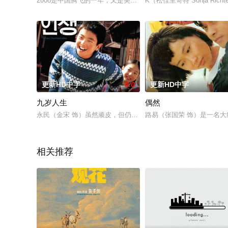
2008是中国腾飞的一年，又是美国经济衰退的一年北京，纽约
K（松佳里奇特 Sonja 
更新HD中字
9.0
更新HD中字
九岁人生
偶然
永民（金宋 饰）虽然顽皮，但仍算懂事。他每天放学去卖冰激凌
路易（张国荣 饰）是一名
相关推荐