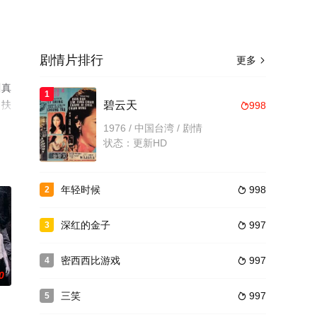
剧情片排行
更多

川真
1
田扶
碧云天
998

更
1976 / 中国台湾 / 剧情
状态：更新HD
年轻时候
998
2

深红的金子
997
3

密西西比游戏
997
4

0
三笑
997
5
