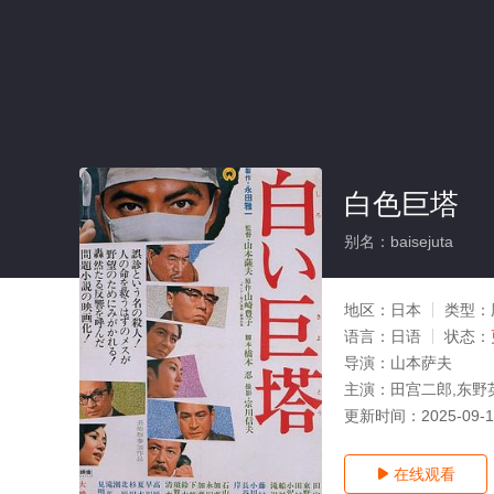
白色巨塔
别名：baisejuta
地区：
日本
类型：
语言：
日语
状态：
导演：
山本萨夫
主演：
田宫二郎,东野
更新时间：
2025-09-
在线观看
