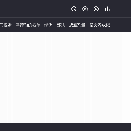




门搜索
辛德勒的名单
绿洲
郊狼
成瘾剂量
俗女养成记