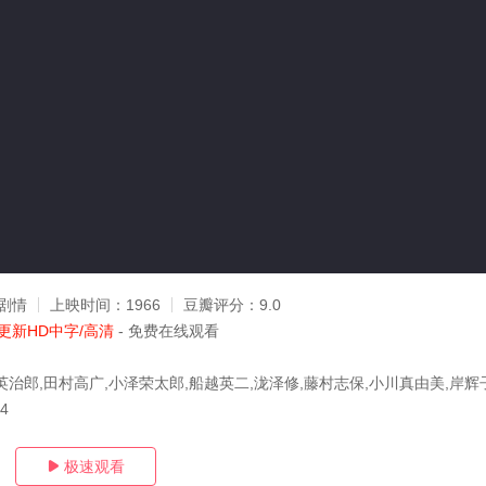
剧情
上映时间：
1966
豆瓣评分：
9.0
更新HD中字/高清
- 免费在线观看
英治郎,田村高广,小泽荣太郎,船越英二,泷泽修,藤村志保,小川真由美,岸辉
14
极速观看
