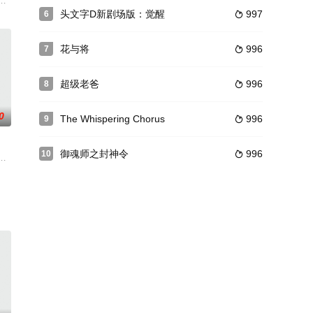
幸福。茉莉（林志玲 饰
稳固的基础。一个名叫马奇柯（马辛 多洛辛斯基
想三人之间的关系被一个主动靠近的女人搞得……这是一部讲兄弟情深胜过男女
实现理想决定组成一个名叫＂承诺＂的合唱团，将美国黑人灵魂音乐引入爱尔
头文字D新剧场版：觉醒
997
6

花与将
996
7

超级老爸
996
8

0
The Whispering Chorus
996
9

御魂师之封神令
996
10

，他忍着委屈的泪水，任由母
一见倾心犹如干柴烈火，结成了一段浪漫又刺激的露水情缘。路易
とピカチュウの「いつもの、特別な一日」を描く、年内最後の放送にぴったりな
虑反而加剧了刺激