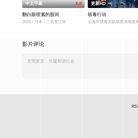
中文字幕
1.0
更新HD
翻白眼喷溅的股间
斩毒行动
2025 / 日本 / 二宫里江奈
云海市禁毒支队获悉东南亚毒
影片评论
RS