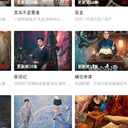
7.0
更新第16集
7.0
更新第12集
10.
其实不是重逢
盲盒
具流血的新娘纸人卷入了一场跨越十年的惊天阴谋。这纸人身上，竟贴着父亲消
的独家连载漫画《吾凰在上》。现代少女奚圆（姜贞羽 饰）因意外踏入玄机界
一群怀揣各自“失意”的年轻人，在沿海小城南安相遇相知，他们决心
2025 / 中国大陆 / 国产
10.0
更新第16集
6.0
更新第15集
5.
夜语记
幽宅奇谭
鉴定技术的支持下，通过摸排、勘查等传统刑侦手段，接连破获数起重案要案的
头离奇失窃，戏班主横尸戏台，将冷血少帅许又安与昆曲名伶荣筱楠推向不死不
2025年7月网络剧备案当代 都市 海南越酷文化传媒有限公司
民国时期，江淮与迅哥组成说书