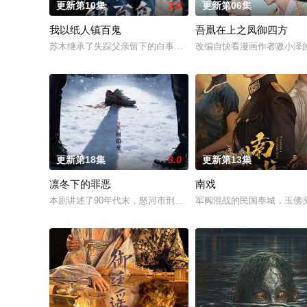
更新第10集
3.0
更新第06集
我以纸人镇百鬼
吾凰在上之凤御四方
苏木继承了失踪父亲留下的白事馆，本想低调扎纸维生，却因一
改编自快看漫画作者嗷小泽
更新第18集
3.0
更新第13集
凛冬下的罪恶
南戏
本剧讲述了90年代末，怒河市刑侦支队在无普及监控、无DNA
军阀混战的民国奉城，玉佛