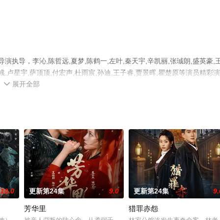
执导，李沁,陈哲远,夏梦,陈鹤一,左叶,秦天宇,辛凯丽,张珹朗,盛英豪,
李彧,卢星宇,萨顶顶,付宏声,杜雨宸,孙迪,王子睿,贾景晖,瞿楚原等演员精彩
展开全部
就上星辰影视，更多相关信息可移步至豆瓣电视剧、电视猫或剧情网等平

10.0
更新第24集
9.0
更新第24集
9.
芳华里
猎罪赤怨