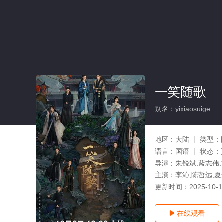
一笑随歌
别名：yixiaosuige
地区：
大陆
类型：
语言：
国语
状态：
导演：
朱锐斌,蓝志伟
主演：
李沁,陈哲远,夏
更新时间：
2025-10-
在线观看
