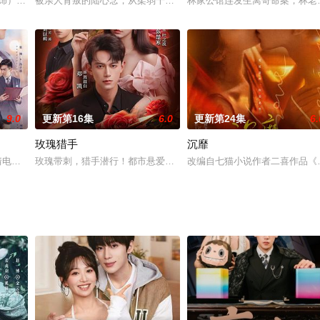
仙顶”的70后女孩方婉之（谭松韵 饰），遭遇感情和家庭变故，20岁便从大学
 饰）是狐狸精是毒蛇，用美貌和心机欺骗、诱惑季知节（樊治欣 饰）给警方
被亲人背叛的陆心念，从柔弱千金逆袭成女战神，在与恋人的爱恨权谋
林家公馆连发生离奇命案，林老
9.0
更新第16集
6.0
更新第24集
6.
玫瑰猎手
沉靡
梦想的青年男女跌宕起伏的北漂生活。痴迷剧本创作但不断被退稿的徐胜利屡败
爱情电视连续剧《心爱的》开机，演员：徐海乔、禹童、张翔、劉冠麟 [/cp]
玫瑰带刺，猎手潜行！都市悬爱迷雾正式拉开帷幕，百亿遗产谜局、
改编自七猫小说作者二喜作品《