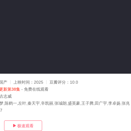
国产
上映时间：
2025
豆瓣评分：
10.0
更新第38集
- 免费在线观看
,古志威
梦,陈鹤一,左叶,秦天宇,辛凯丽,张珹朗,盛英豪,王子腾,田广宇,李卓扬,张兆
17
极速观看
