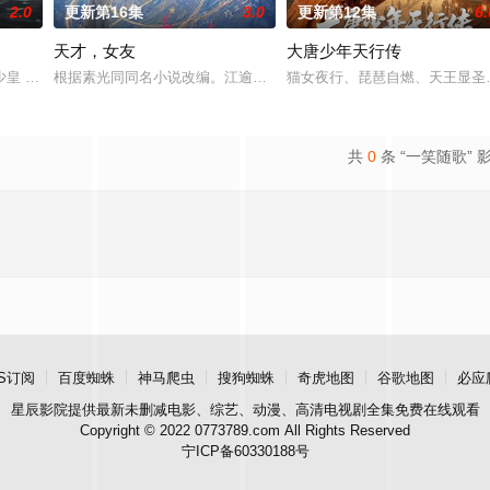
2.0
更新第16集
3.0
更新第12集
6.
天才，女友
大唐少年天行传
进士科三元及第入翰林院的奇女子。十年前的她被他从死人堆里救出来，蓬头垢
少皇 饰）为了营救意外被困秘密实验室的儿子，勇往直前与不明生物“人鱼”斗
根据素光同同名小说改编。江逾白长大以后，林知夏忽然对他说：“江
猫女夜行、琵琶自燃、天王显圣、
共
0
条 “一笑随歌” 
S订阅
百度蜘蛛
神马爬虫
搜狗蜘蛛
奇虎地图
谷歌地图
必应
星辰影院
提供最新未删减电影、综艺、动漫、高清电视剧全集免费在线观看
Copyright © 2022 0773789.com All Rights Reserved
宁ICP备60330188号