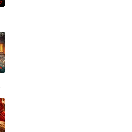
0
失前的绝命符箓。为了寻找父
，继而卷入虎云国内乱的漩涡，身陷重重危机，而在一次次险象环
各展所长创办旅行社。他们以当地的特色人文与美食为引，用真诚与创意打动游
0
艰难过程。案件设计采用
休的对立绝境。而他们不知，对方正是自己苦寻多年的患难“兄弟
班子，偶遇“白天人住屋，晚上鬼占房”的阴阳宅，江淮被掳走配“阴婚”。他与