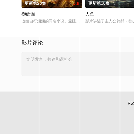
更新第20集
5.0
更新第10集
御廷谣
人鱼
改编自行烟烟的同名小说。孟廷辉，大平王朝有史以来个以女子
影片讲述了主人公韩郝（樊
影片评论
RS