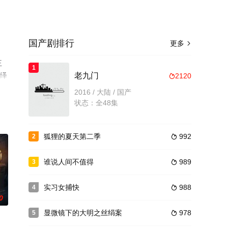
国产剧排行
更多

王
1
演绎
老九门
2120

台了
2016 / 大陆 / 国产
状态：全48集
狐狸的夏天第二季
992
2

谁说人间不值得
989
3

实习女捕快
988
4

0
显微镜下的大明之丝绢案
978
5
