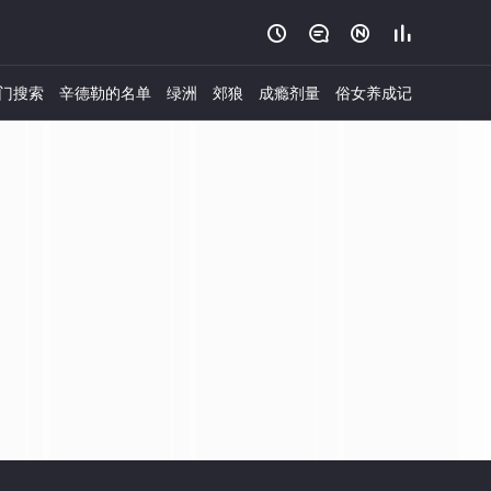




门搜索
辛德勒的名单
绿洲
郊狼
成瘾剂量
俗女养成记