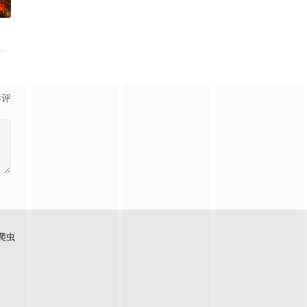
0
面口齿不清。十年后的她才学
智斗勇，凭借着坚韧的信念和超群的智慧带领被困小队，历经重
逾白，我喜欢你，哲学和生物学意义上的喜欢。”那个夜晚，他脸颊微热，还听
少年失踪......长安怪事扎堆？少年神探慕天行携竹马神探社成员横扫诡事
影评
爬虫