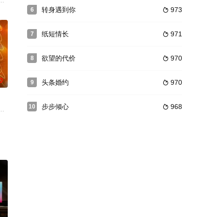
退学，辗转来到深圳
传递情报，而季知节却一次次在她的温柔陷阱里沦陷，帮她掩护任
中撕碎标签，与“芳华姐妹团”共赴一场燃情热血的古风传奇。
太、女仆等人相继死亡，现场均牵连一件大红戏服，“戏服索命”传言四起。警探
转身遇到你
973
6

纸短情长
971
7

欲望的代价
970
8

0
头条婚约
970
9

步步倾心
968
10

屡战；渴望站上高雅舞台的
三重身份反转，这场关于爱与真相的围猎，邀你入局！
情靡》。陷入至暗时刻的宋昭礼（张斐然 饰），遇到遭遇家庭变故的纪璇（肖