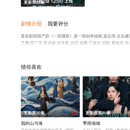
更新第38集
剧情介绍
我要评分
星辰影院国产剧《一笑随歌》是一部由朱锐斌,蓝志伟,古志威导演
子腾,田广宇,李卓扬,张兆辉,赵滨,徐飒,丁嘉文,胡然,夏铭浩,
的大陆电视剧，手机免费观看高清无删减完整版电视剧全集
解。
猜你喜欢
更新第30集
5.0
更新至第20集
我的山与海
季雨倾城