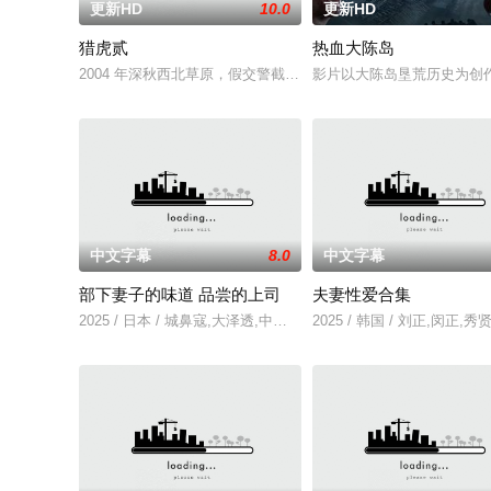
更新HD
10.0
更新HD
猎虎贰
热血大陈岛
2004 年深秋西北草原，假交警截停铜矿押运车，炸药破箱、
影片以大陈岛垦荒历史为创
中文字幕
8.0
中文字幕
部下妻子的味道 品尝的上司
夫妻性爱合集
2025 / 日本 / 城鼻寇,大泽透,中山健二
2025 / 韩国 / 刘正,闵正