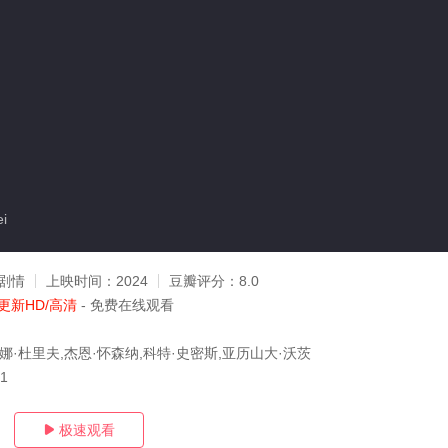
i
剧情
上映时间：
2024
豆瓣评分：
8.0
更新HD/高清
- 免费在线观看
娜·杜里夫,杰恩·怀森纳,科特·史密斯,亚历山大·沃茨
01
极速观看
