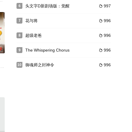
一间医院发生了火灾，不寒
作漫画《Kekko Kamen》的新电影改编。在拥有日本困难大学录取率最高
头文字D新剧场版：觉醒
997
6

花与将
996
7

超级老爸
996
8

0
The Whispering Chorus
996
9

御魂师之封神令
996
10

剧情概念来自伏尔泰名著《憨第德》，失忆女子滑稽冒险性爱经
为香港警察，负责协助调查，期间因两地文化差异，笑料百出，后来还是双方共
，说谎最真实的人获胜。 那是真的还是假的，每个人都有自己的判断。因道尔