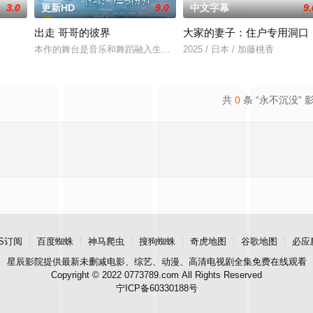
3.0
更新HD
9.0
中文字幕
9.
出走 哥哥的彼界
大家的妻子：住户专用洞口
本作的舞台是音乐和舞蹈融入生活的冲绳。与母亲朱音、妹妹舞一起
2025 / 日本 / 加藤桃香
共
0
条 “永不沉没” 
S订阅
百度蜘蛛
神马爬虫
搜狗蜘蛛
奇虎地图
谷歌地图
必应
星辰影院
提供最新未删减电影、综艺、动漫、高清电视剧全集免费在线观看
Copyright © 2022 0773789.com All Rights Reserved
宁ICP备60330188号