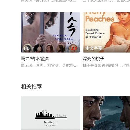
周美诗（彭丹饰）是电台主持人，某日，一位自称“饿狼”的听众
三个女人去野外玩，互相按
HD
1.0
中文字幕
羁绊/约束/监禁
漂亮的桃子
由金珠、李秀、刘雪英、金昭熙、새봄（新春）五大艳星主演的韩国
桃子去参加爸爸的婚礼，在婚
相关推荐