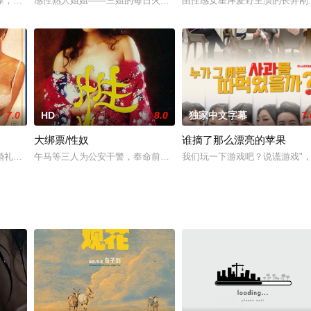
打来电话，声称自己要报复社会，火烧医院。第二天，周美诗看报纸得知果然有
摩，开了一个性感派对，共同享受性爱…大家都很享受，但是一个女人…
感性熟人姐姐——三姐的每日火爆故事...
由性感女星岸爱野主演的长井刚原
7.0
HD
8.0
独家中文字幕
7.
大绑票/性奴
谁摘了那么漂亮的苹果
限制级新片，讲述沉浸在梦境中的失意男女们...
礼上因为喝多了，发生了车祸并且失了忆，于是，她的命运从此被改写... 
午马等三人为公安干警，奉命前往香港调查拐骗妇女案件，李子雄作
我们玩一下游戏吧？说谎游戏"