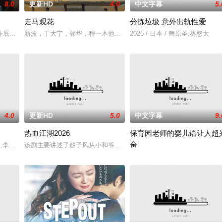
8.0
更新HD
4.0
中文字幕
5.
走马观花
分拣垃圾 意外出轨性爱
两命陨灭，悍匪携枪遁入茫茫戈壁。刑警杨志刚凭现场足迹与痕迹精准锁凶，追凶
作底色，在尊重历史真实性的前提下，以年轻化、科技化的光影语言活化红色记
新波，丁大宁，郭华，程一木他们毕业于同一所大学。他们和很多年
2025 / 日本 / 舞原圣,葵悠太
4.0
更新HD
5.0
中文字幕
9.
热血江湖2026
保育园老师的婴儿语让人超
奋
,秀贤,李恩美,韩石峰,闵道允,尚斗,尹江善
该剧主要讲述了赵子风从小和爷爷在乡下习武，长大后从乡野来到大
2025 / 日本 / 白木由子