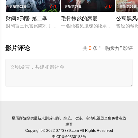
7.0
7.0
更新第02集
更新第07集
更新第09集
财阀X刑警 第二季
毛骨悚然的恋爱
公寓黑风
财阀富三代警察陈利手（安普贤 饰）华丽回归，完美蜕变为成熟
一名能看见鬼魂的继承人与一名王牌检
曾经的帮
影片评论
共
0
条 “一吻爆炸” 影评
星辰影院
提供最新未删减电影、综艺、动漫、高清电视剧全集免费在线
观看
Copyright © 2022 0773789.com All Rights Reserved
宁ICP备60330188号