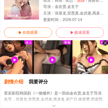
语言：
韩语
状态：
完结
- 免费在线观看
导演：
金在贤,金玄于
主演：
张基龙,安恩真,金武俊,禹多备,崔广日,南基爱,郑嘉熙,车美京,金秀雅,崔子允,徐尚沅,徐正妍
完结/全集
更新时间：
2026-07-14
在线观看
极速观看


剧情介绍
我要评分
星辰影院韩国剧《一吻爆炸》是一部由金在贤,金玄于导演
执导，张基龙,安恩真,金武俊,禹多备,崔广日,南基爱,郑嘉熙,
车美京,金秀雅,崔子允,徐尚沅,徐正妍,定桓,朴智娥,郑秀英,
