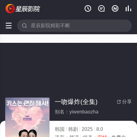






一吻爆炸(全集)
分享

别名：yiwenbaozha
韩国
韩剧
2025
8.0