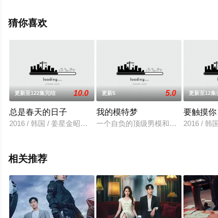
朴淨涓,申周妍,朴镇宇,金珍荣等演员精彩演绎的韩国电视
剧，大结局剧情已揭晓（完结），手机免费观看高清无删
猜你喜欢
减完整版电视剧全集就上星辰影视，更多相关信息可移步
至豆瓣电视剧、电视猫或剧情网等平台了解。
10.0
5.0
更新至122集完结
更新5
更新至12集
总是春天的日子
我的模特梦
要触摸你
2016 / 韩国 / 姜星金昭惠权贤尚金敏京
一个自负的顶级男模和一个梦想成为
2016 /
相关推荐