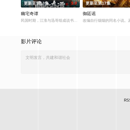
更新至第13集
5.0
更新至第17集
幽宅奇谭
御廷谣
民国时期，江淮与迅哥组成说书班子，偶遇“白天人住屋，晚上鬼占
改编自行烟烟的同名小说。
影片评论
RS