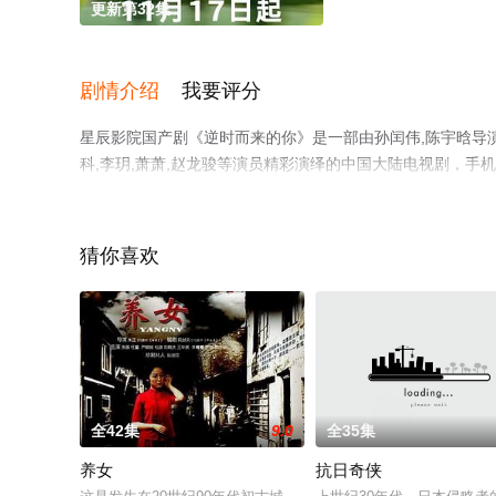
更新第32集
剧情介绍
我要评分
星辰影院国产剧《逆时而来的你》是一部由孙闰伟,陈宇晗导演执导
科,李玥,萧萧,赵龙骏等演员精彩演绎的中国大陆电视剧，
至豆瓣电视剧、电视猫或剧情网等平台了解。
猜你喜欢
全42集
9.0
全35集
养女
抗日奇侠