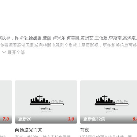
，许卓伦,徐媛媛,董颜,卢米乐,何善凯,黄恩茹,王信廷,李斯南,高鸿垲
手机免费观看高清无删减完整版电视剧全集就上星辰影视，更多相关信息可
展开全部

7.0
更新26
3.0
更新至32集
8.
向她逆光而来
前夜