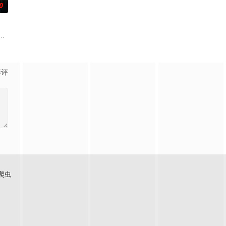
0
五鬼运财、木偶杀人、花
的她被他从死人堆里救出来，蓬头垢面口齿不清。十年后的她才学
修复肉身。未央动心，却不知自身是身负玄鸟之力的夜族公主，前世相恋遭他任
顾炎女儿奴的属性，请求老炮儿顾炎带自己用程序员身份卧底电诈集团以求查
影评
爬虫