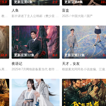
5.0
更新至第6集
2.0
更新至第8集
10.
人鱼
盲盒
他们在复杂局势中坚守初心、勇敢面对困难的爱情故事。通过剧中主人公在成长
，教主独孤晴专杀薄情负心德行有亏之辈。太子夏无双和好兄弟张小峰奉皇命携
影片讲述了主人公韩郝（樊少皇 饰）为了营救意外被困秘密实验室的
2025 / 中国大陆 / 国产
10.0
更新至第12集
6.0
更新至第12集
3.
夜语记
天才，女友
鉴定技术的支持下，通过摸排、勘查等传统刑侦手段，接连破获数起重案要案的
头离奇失窃，戏班主横尸戏台，将冷血少帅许又安与昆曲名伶荣筱楠推向不死不
2025年7月网络剧备案当代 都市 海南越酷文化传媒有限公司
根据素光同同名小说改编。江逾