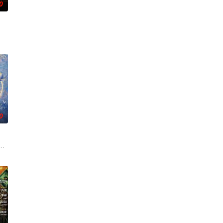
0
的道路上，经历复杂的人物关
天子剑赴云州剿魔，初见独孤晴即中圈套，幸得听风阁主苏婉儿相
儿子，勇往直前与不明生物“人鱼”斗智斗勇，凭借着坚韧的信念和超群的智慧
0
艰难过程。案件设计采用
休的对立绝境。而他们不知，对方正是自己苦寻多年的患难“兄弟
白长大以后，林知夏忽然对他说：“江逾白，我喜欢你，哲学和生物学意义上的