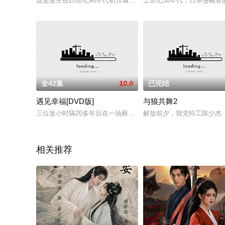
这是发生在20世纪90年代初古城西安的一段往事。在那个炎热
上世纪30年代，日本侵略
全42集
10.0
已完结
遇见幸福[DVD版]
与狼共舞2
三位发小时隔20多年后在一场葬礼上相遇，此时他们的人生正值
解放前夕，我党特工陈少杰
相关推荐