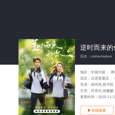
逆时而来的
别名：nishierlaideni
地区：
中国大陆
类
语言：
汉语普通话
导演：
孙闰伟,陈宇晗
主演：
许卓伦,徐媛媛,
更新时间：
2025-11-
在线观看
