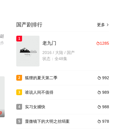
国产剧排行
更多

,赵
1
移步
老九门
1285

2016 / 大陆 / 国产
状态：全48集
狐狸的夏天第二季
992
2

谁说人间不值得
989
3

实习女捕快
988
4

0
显微镜下的大明之丝绢案
978
5
