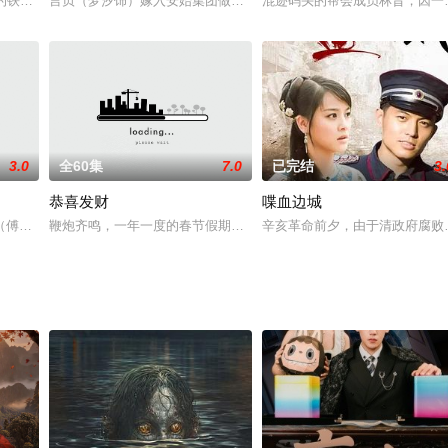
的夏天，女孩梅子（张笛 饰）怎么也不会想到，她的家庭，她的人生竟会出现如
者的铁蹄肆意践踏神州大地，华夏儿女沦为亡国奴，更惨遭日寇荼毒，中华民族
言贞（梦汐饰）嫁入安始集团做少奶奶不过一年就成了寡妇，丈夫楚
混迹码头的帮会成员林昔，因一
3.0
全60集
7.0
已完结
3.
恭喜发财
喋血边城
重要关口，境况窘迫。\n甄开放（蒋欣饰）发现丈夫宋明远（邵汶饰）另有新欢
（傅程鹏饰）、黄山（赵荀饰）被派往西江执行营救被俘同志的任务，与之配合
鞭炮齐鸣，一年一度的春节假期到来了，北漂的儿子家辉和中学寄宿
辛亥革命前夕，由于清政府腐败