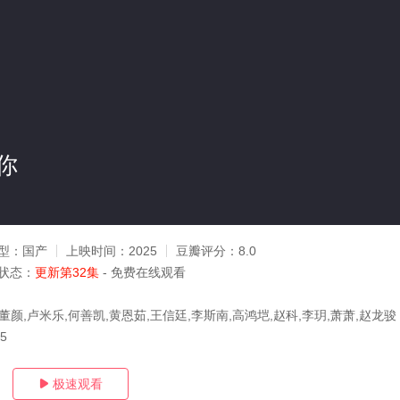
你
型：
国产
上映时间：
2025
豆瓣评分：
8.0
状态：
更新第32集
- 免费在线观看
董颜,卢米乐,何善凯,黄恩茹,王信廷,李斯南,高鸿垲,赵科,李玥,萧萧,赵龙骏
25
极速观看
