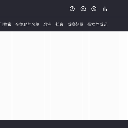




门搜索
辛德勒的名单
绿洲
郊狼
成瘾剂量
俗女养成记