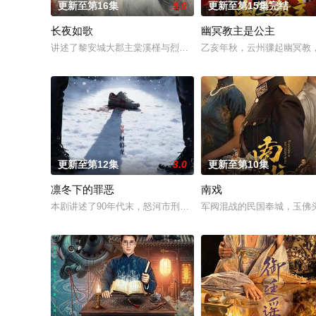
更新至第16集
5.0
更新至第15集完结
长夜如歌
幽冥教主是公主
讲述了黎安城大郡主棠溪槿与烈云峥之间曲折动人的情感，以及
乙亥年秋，云州骤起幽冥教
更新至第12集
3.0
更新至第10集
凛冬下的罪恶
南戏
本剧讲述了90年代末，怒河市刑侦支队在无普及监控、无DNA
军阀混战的民国奉城，玉佛