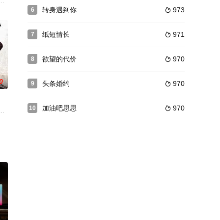
此大的变故。一场车祸，
到了生死存亡的时刻。时至此时，国民党、共产党纷纷奋起反抗，
则嘉（李卓扬饰）在二人的结婚纪念日遭遇意外下落不明。四年后，言贞成为杀
把钥匙被迫卷入了军统与日本侵略者之间的情报战争中，因此也与好兄弟李云
转身遇到你
973
6

纸短情长
971
7

欲望的代价
970
8

0
头条婚约
970
9

加油吧思思
970
10

，毅然决定离婚，然而又
的正是先其一步来到西江秘密潜伏的乔燕（侯梦莎饰），三个人相
的女儿曼玉回到了家中。家辉是个好面子但混的不好的大龄青年，曼玉机灵可爱
无能，社会剧烈动荡，湘西人民更是处于水深火热之中。清兵侯三因偷窃被绑