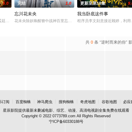
5.0
完结
1.0
更新至第18集
9.
忘川花未央
我当卧底这件事
房”的阴阳宅，江淮被掳走配“阴婚”。他与女探长穆英搭档，侦破阎王娶亲、
孟廷辉，大平王朝有史以来个以女子进士科三元及第入翰林院的奇女子。十年前
花未央除妖唤醒簪中战神百里忘川元神，二人共感相连，一同寻仙草
程序员李文刻意接近顾婷，利用
共
0
条 “逆时而来的你” 
S订阅
百度蜘蛛
神马爬虫
搜狗蜘蛛
奇虎地图
谷歌地图
必应
星辰影院
提供最新未删减电影、综艺、动漫、高清电视剧全集免费在线观看
Copyright © 2022 0773789.com All Rights Reserved
宁ICP备60330188号