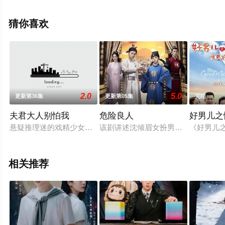
陆电视剧，大结局剧情已揭晓（完结），手机免费观看高
清无删减完整版电视剧全集就上星辰影视，更多相关信息
猜你喜欢
可移步至豆瓣电视剧、电视猫或剧情网等平台了解。
2.0
5.0
更新第36集
更新第05集
完结
夫君大人别怕我
危险良人
好男儿之
悬疑推理迷的戏精少女杜若菲，意外掉进井盖，醒来后发现自己
该剧讲述沈倾眉女扮男装成为橘井县
《好男儿
相关推荐