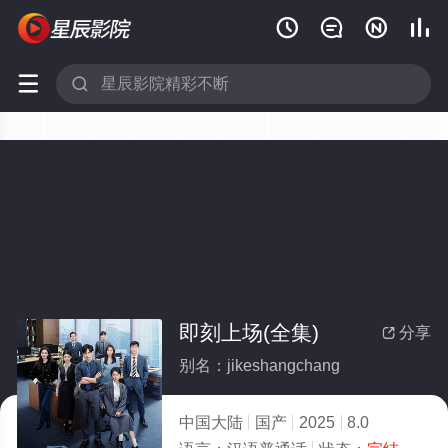






即刻上场(全集)
分享

别名：jikeshangchang
中国大陆
国产
2025
8.0