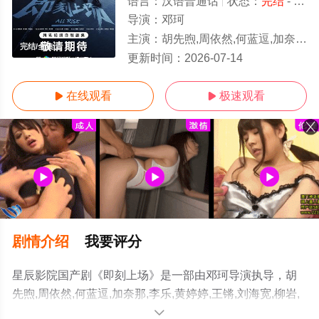
语言：
汉语普通话
状态：
完结
- 免费在线观看
导演：
邓珂
主演：
胡先煦,周依然,何蓝逗,加奈那,李乐,黄婷婷,王锵,刘海宽,柳岩,袁文康,孙淳,杨玏,张晞临,
完结/全集
更新时间：
2026-07-14
在线观看
极速观看


剧情介绍
我要评分
星辰影院国产剧《即刻上场》是一部由邓珂导演执导，胡
先煦,周依然,何蓝逗,加奈那,李乐,黄婷婷,王锵,刘海宽,柳岩,
袁文康,孙淳,杨玏,张晞临,黄圣池等演员精彩演绎的中国大
