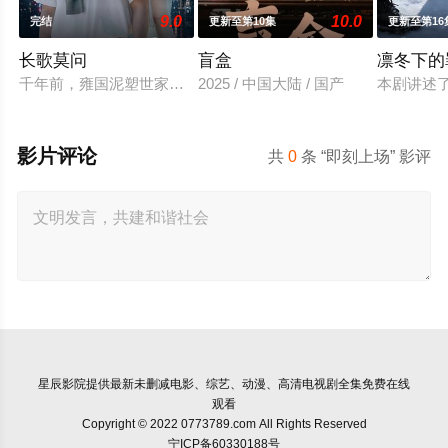
9.0
10.0
完结
更新至第10集
更新至第16
长歌莫问
盲盒
凛冬下的
千年前，雍国泥塑世家楚门因进贡的“十二生肖”离奇流血炸裂，
2025 / 中国大陆 / 国产
本剧讲述
影片评论
共
0
条 “即刻上场” 影评
星辰影院
提供最新未删减电影、综艺、动漫、高清电视剧全集免费在线
观看
Copyright © 2022 0773789.com All Rights Reserved
宁ICP备60330188号