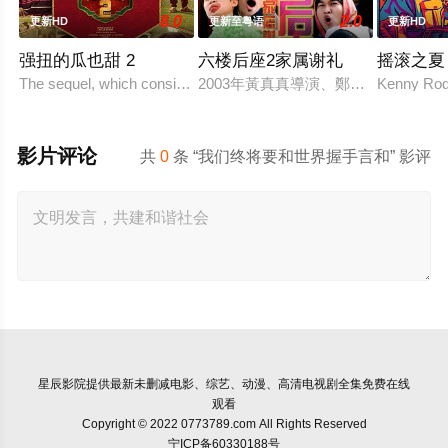
8.0
2.0
更新HD
更新至粤语
更新HD
强扭的瓜也甜 2
六楼后座2家属谢礼
摇滚之夏
The sequel, which consists of consecutive events following the fi
2003年黃真真導演、鄭丹瑞編劇的喜
Kenny Rodg
影片评论
共
0
条 “我们终将要和世界握手言和” 影评
星辰影院
提供最新未删减电影、综艺、动漫、高清电视剧全集免费在线
观看
Copyright © 2022 0773789.com All Rights Reserved
宁ICP备60330188号