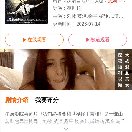
语言：
汉语普通话
状态：
更新至HD/高清
导演：
苑世超
主演：
刘牧,英泽,桑平,杨静儿,傅铂涵,禹童,马千壹,韩三明
更新至HD
更新时间：
2026-07-14
在线观看
极速观看


剧情介绍
我要评分
星辰影院喜剧片《我们终将要和世界握手言和》是一部由
苑世超导演执导，刘牧,英泽,桑平,杨静儿,傅铂涵,禹童,马千
壹,韩三明等演员精彩演绎的中国大陆电影，手机免费观看
