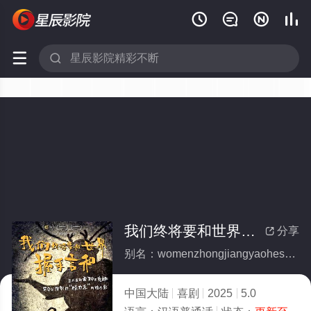






我们终将要和世界握手言和
分享

别名：womenzhongjiangyaoheshijiewoshouyanhe
中国大陆
喜剧
2025
5.0