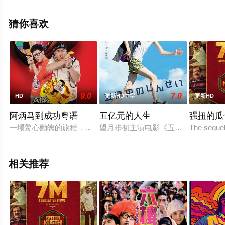
高清无删减完整版电影大全就上星辰影视，更多相关信息
可移步至豆瓣电影、电视猫或剧情网等平台了解。
猜你喜欢
9.0
7.0
HD
更新HD中字
更新HD
阿炳马到成功粤语
五亿元的人生
强扭的瓜
一場驚心動魄的旅程，一個不可能的任務！即將開始~~故事講
望月步初主演电影《五亿元的人生》
The sequel
相关推荐