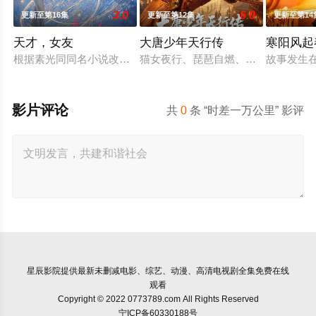
3.0
6.0
更新至第16集
更新至第12集
更新至第14
天才，女友
大唐少年天行传
寒阳风起
根据素光同同名小说改编。江逾白长大以后，林知夏忽然对他说：
猫女夜行、琵琶自燃、天王显圣、少年
故事发生
影片评论
共
0
条 “时差一万公里” 影评
星辰影院
提供最新未删减电影、综艺、动漫、高清电视剧全集免费在线
观看
Copyright © 2022 0773789.com All Rights Reserved
宁ICP备60330188号