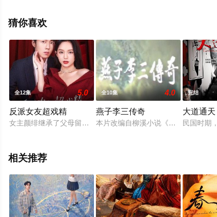
明道,张本煜,包贝尔,韦唯,郝平,金广发,王艺禅,李建义,陈玺
旭,刘洋,刘园媛,王思懿,李剑云,郭敬恩,陈晓依,闫肃,狄志杰,
猜你喜欢
王妍之,张晓谦,段晓薇,田淼,贺彬,韦奕波,钟卫华,岳昊等演员
精彩演绎的中国大陆电视剧，大结局剧情已揭晓（完
结），手机免费观看高清无删减完整版电视剧全集就上星
辰影视，更多相关信息可移步至豆瓣电视剧、电视猫或剧
情网等平台了解。
5.0
4.0
全12集
全10集
完结
反派女友超戏精
燕子李三传奇
大道通天
女主颜绯继承了父母留下的一间落魄剧院，为了重振剧院，颜绯
本片改编自柳溪小说《燕子李三传奇
民国时期
相关推荐