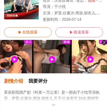
语言：
汉语普通话
状态：
完结
- 免费在线观看
导演：
于小忱
主演：
罗晋,任素汐,周游,胡杏儿,王子川,孙安可,刘佳,郭柯宇,黄小蕾,王佳佳,白举纲,董博,程雍,
完结/全集
更新时间：
2026-07-14
在线观看
极速观看


剧情介绍
我要评分
星辰影院国产剧《时差一万公里》是一部由于小忱导演执
导，罗晋,任素汐,周游,胡杏儿,王子川,孙安可,刘佳,郭柯宇,
黄小蕾,王佳佳,白举纲,董博,程雍,霍青,陈豪,甘昀宸,王艺哲,
