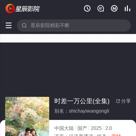






时差一万公里(全集)
分享

别名：shichayiwangongli
中国大陆
国产
2025
2.0