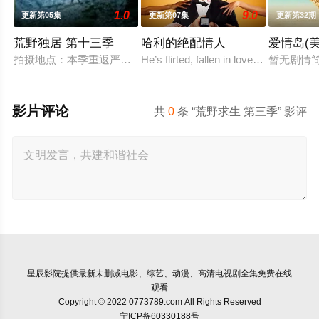
1.0
9.0
更新第05集
更新第07集
更新第32期
荒野独居 第十三季
哈利的绝配情人
爱情岛(
拍摄地点：本季重返严寒的北极圈，拍摄地位于加拿大西北地区阿克
He’s flirted, fallen in love, hooked u
暂无剧情
影片评论
共
0
条 “荒野求生 第三季” 影评
星辰影院
提供最新未删减电影、综艺、动漫、高清电视剧全集免费在线
观看
Copyright © 2022 0773789.com All Rights Reserved
宁ICP备60330188号