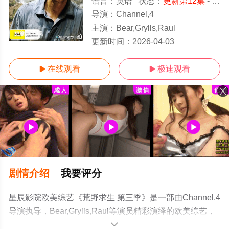
语言：
英语
状态：
更新第12集
- 免费在线观看
导演：
Channel,4
主演：
Bear,Grylls,Raul
更新第12集
更新时间：
2026-04-03
在线观看
极速观看


剧情介绍
我要评分
星辰影院欧美综艺《荒野求生 第三季》是一部由Channel,4
导演执导，Bear,Grylls,Raul等演员精彩演绎的欧美综艺，
手机免费观看高清无删减完整版综艺节目就上星辰影视，
