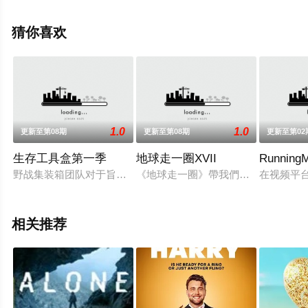
更多相关信息可移步至豆瓣综艺、电视猫或剧情网等平台
了解。
猜你喜欢
1.0
1.0
更新至第08期
更新至第08期
更新至第02
生存工具盒第一季
地球走一圈XVII
Runni
野战集装箱团队对于旨在帮助人们应对险情的产品进行测试，这
《地球走一圈》帶我們去探索彼此相
在视频平台
相关推荐