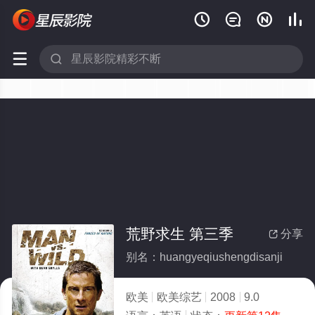






荒野求生 第三季
分享

别名：huangyeqiushengdisanji
欧美
欧美综艺
2008
9.0