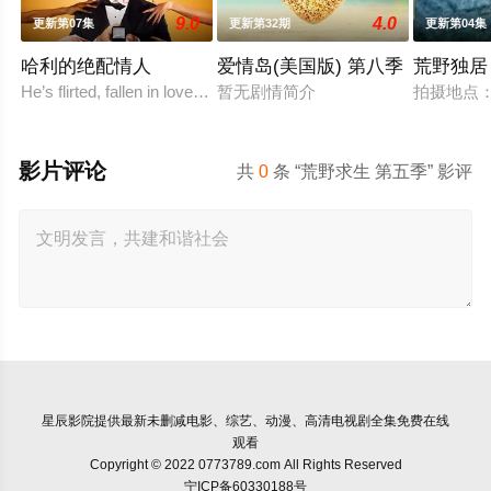
9.0
4.0
更新第07集
更新第32期
更新第04集
哈利的绝配情人
爱情岛(美国版) 第八季
荒野独居
He’s flirted, fallen in love, hooked up, and broken up. He’s even 
暂无剧情简介
拍摄地点
影片评论
共
0
条 “荒野求生 第五季” 影评
星辰影院
提供最新未删减电影、综艺、动漫、高清电视剧全集免费在线
观看
Copyright © 2022 0773789.com All Rights Reserved
宁ICP备60330188号