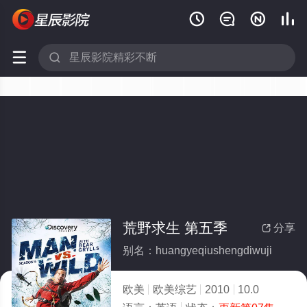






荒野求生 第五季
分享

别名：huangyeqiushengdiwuji
欧美
欧美综艺
2010
10.0