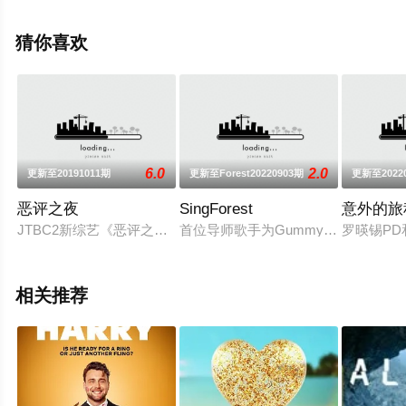
手机免费观看高清无删减完整版综艺节目就上星辰影视，
更多相关信息可移步至豆瓣综艺、电视猫或剧情网等平台
猜你喜欢
了解。
6.0
2.0
更新至20191011期
更新至Forest20220903期
更新至2022
恶评之夜
SingForest
意外的旅
JTBC2新综艺《恶评之夜》是明星直接面对跟随自己的恶评、坦
首位导师歌手为Gummy，后辈歌手中有限定组合
罗暎锡P
相关推荐