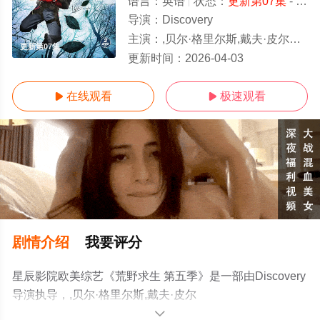
语言：
英语
状态：
更新第07集
- 免费在线观看
导演：
Discovery
主演：
,贝尔·格里尔斯,戴夫·皮尔斯,Danny,Cane,Simon,Reay
更新第07集
更新时间：
2026-04-03
在线观看
极速观看


剧情介绍
我要评分
星辰影院欧美综艺《荒野求生 第五季》是一部由Discovery
导演执导，,贝尔·格里尔斯,戴夫·皮尔
斯,Danny,Cane,Simon,Reay等演员精彩演绎的欧美综艺，
