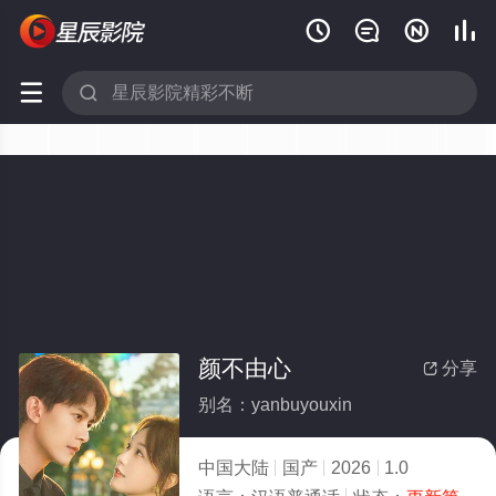






颜不由心
分享

别名：yanbuyouxin
中国大陆
国产
2026
1.0