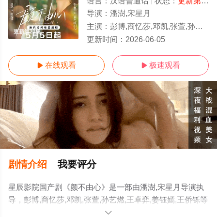
语言：
汉语普通话
状态：
更新第20集
导演：
潘澍,宋星月
主演：
彭博,商忆莎,邓凯,张萱,孙艺燃,王卓弈,姜钰嫣,王侨铄
更新第20集
更新时间：
2026-06-05
在线观看
极速观看


剧情介绍
我要评分
星辰影院国产剧《颜不由心》是一部由潘澍,宋星月导演执
导，彭博,商忆莎,邓凯,张萱,孙艺燃,王卓弈,姜钰嫣,王侨铄等
演员精彩演绎的中国大陆电视剧，手机免费观看高清无删
