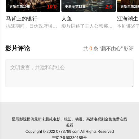
10.0
2.0
更新至第10集
更新至第12集
更新至第28
马背上的银行
人鱼
江海潮生
抗战期间，日伪政府强行推广、使用由“中国准备银行”发行的伪
影片讲述了主人公韩郝（樊少皇 饰）
本剧讲述
影片评论
共
0
条 “颜不由心” 影评
星辰影院
提供最新未删减电影、综艺、动漫、高清电视剧全集免费在线
观看
Copyright © 2022 0773789.com All Rights Reserved
宁ICP备60330188号