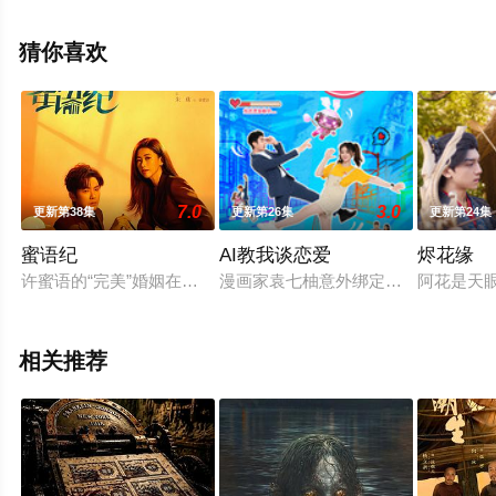
减完整版电视剧全集就上星辰影视，更多相关信息可移步
至豆瓣电视剧、电视猫或剧情网等平台了解。
猜你喜欢
7.0
3.0
更新第38集
更新第26集
更新第24集
蜜语纪
AI教我谈恋爱
烬花缘
许蜜语的“完美”婚姻在十周年纪念日被打破，她看清了自己在婚
漫画家袁七柚意外绑定自创漫画的恋
阿花是天
相关推荐