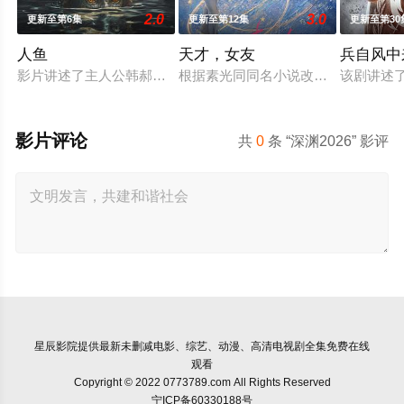
2.0
3.0
更新至第6集
更新至第12集
更新至第30
人鱼
天才，女友
兵自风中
影片讲述了主人公韩郝（樊少皇 饰）为了营救意外被困秘密实验
根据素光同同名小说改编。江逾白长
该剧讲述
影片评论
共
0
条 “深渊2026” 影评
星辰影院
提供最新未删减电影、综艺、动漫、高清电视剧全集免费在线
观看
Copyright © 2022 0773789.com All Rights Reserved
宁ICP备60330188号