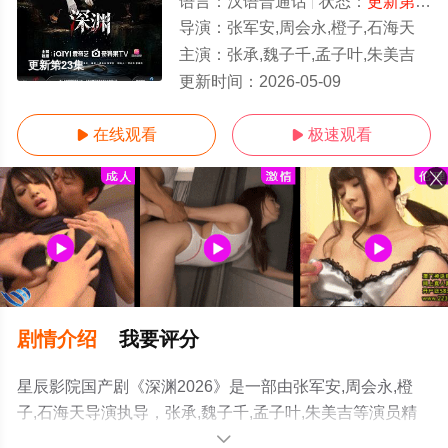
语言：
汉语普通话
状态：
更新第23集
导演：
张军安,周会永,橙子,石海天
主演：
张承,魏子千,孟子叶,朱美吉
更新第23集
更新时间：
2026-05-09
在线观看
极速观看


剧情介绍
我要评分
星辰影院国产剧《深渊2026》是一部由张军安,周会永,橙
子,石海天导演执导，张承,魏子千,孟子叶,朱美吉等演员精
彩演绎的中国大陆电视剧，手机免费观看高清无删减完整
