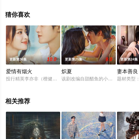
版电视剧全集就上星辰影视，更多相关信息可移步至豆瓣
电视剧、电视猫或剧情网等平台了解。
猜你喜欢
10.0
9.0
更新第36集
更新第29集
更新第24集
爱情有烟火
炽夏
妻本善良
投行精英李亦非（檀健次 饰）因投资失利，意外与身陷失恋失业
该剧改编自甜醋鱼的小说《坠落》。
题材类型
相关推荐