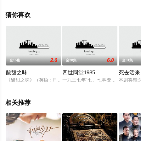
中国大陆电视剧，手机免费观看高清无删减完整版电视剧
全集就上星辰影视，更多相关信息可移步至豆瓣电视剧、
猜你喜欢
电视猫或剧情网等平台了解。
2.0
6.0
全15集
全28集
全31集
酸甜之味
四世同堂1985
死去活来
《酸甜之味》（英语：Family Time），2017年TVBS
一九三七年“七、七事变”侵华日军
本剧将镜
相关推荐