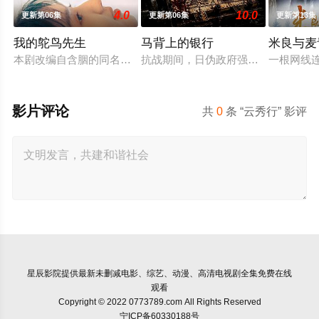
4.0
10.0
更新第06集
更新第06集
更新第13集
我的鸵鸟先生
马背上的银行
米良与麦
本剧改编自含胭的同名小说，讲述了邻家女孩庞倩（苏晓彤 饰）
抗战期间，日伪政府强行推广、使用
一根网线
影片评论
共
0
条 “云秀行” 影评
星辰影院
提供最新未删减电影、综艺、动漫、高清电视剧全集免费在线
观看
Copyright © 2022 0773789.com All Rights Reserved
宁ICP备60330188号