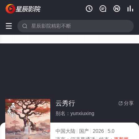






云秀行
分享

别名：yunxiuxing
中国大陆
国产
2026
5.0