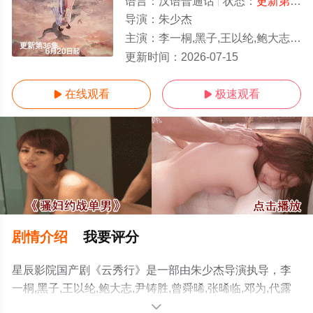
语言：
汉语普通话
状态：
更新第36集
导演：
朱少杰
主演：
李一桐,黑子,王以纶,鲍大志,尹铸胜,曾舜晞,张晞临,邓为,代露娃,简宇熙,邓孝慈,程泓鑫,范
更新第36集
更新时间：
2026-07-15
在线观看
极速观看


剧情介绍
我要评分
星辰影院国产剧《云秀行》是一部由朱少杰导演执导，李
一桐,黑子,王以纶,鲍大志,尹铸胜,曾舜晞,张晞临,邓为,代露
娃,简宇熙,邓孝慈,程泓鑫,范静雯,田嘉瑞等演员精彩演绎的
