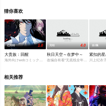
德井青空等演员精彩演绎的日本动漫，手机免费观看高清
无删减完整版动漫全集就上星辰影视，更多相关信息可移
猜你喜欢
步至豆瓣动漫、电视猫或剧情网等平台了解。
1.0
4.0
已完结
完结
全2集
大贵族：回醒
秋日天空～在梦中～
紧扣的星
海外向けwebコミックサイトLINE WEBTOON の人気タイトル『NO
改编自有着“无底线全年龄”之称的同名
川上纪衣
相关推荐