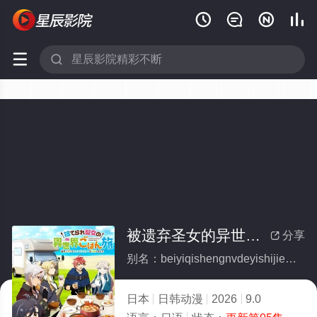






被遗弃圣女的异世界美食之旅 用隐藏技能召唤了露营车
分享

别名：beiyiqishengnvdeyishijiemeishizhilvyongyincangjinengzhaohuanliaoluyingche
日本
日韩动漫
2026
9.0