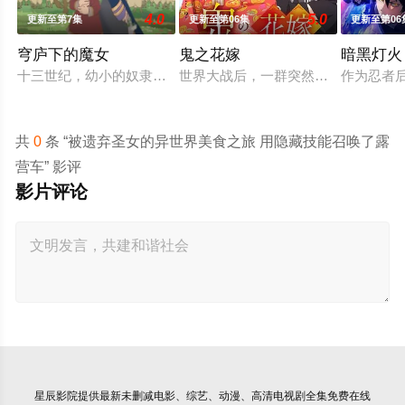
4.0
5.0
更新至第7集
更新至第06集
更新至第06
穹庐下的魔女
鬼之花嫁
暗黑灯火
十三世纪，幼小的奴隶希塔拉在伊朗东部城市图斯被奴隶商委托
世界大战后，一群突然现身的妖怪帮助
作为忍者
共
0
条 “被遗弃圣女的异世界美食之旅 用隐藏技能召唤了露
营车” 影评
影片评论
星辰影院
提供最新未删减电影、综艺、动漫、高清电视剧全集免费在线