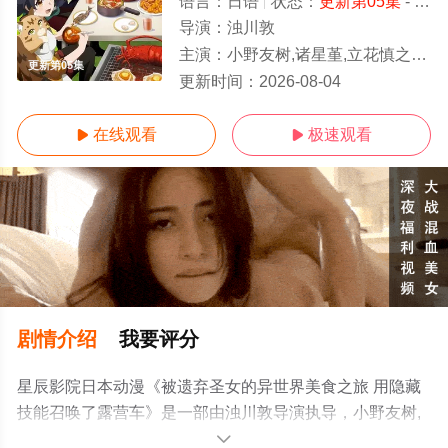
语言：
日语
状态：
更新第05集
- 免费在线观看
导演：
浊川敦
主演：
小野友树,诸星堇,立花慎之介,田村由香里,山本兼平,千叶翔也,本渡枫,德井青空
更新第05集
更新时间：
2026-08-04
在线观看
极速观看


剧情介绍
我要评分
星辰影院日本动漫《被遗弃圣女的异世界美食之旅 用隐藏
技能召唤了露营车》是一部由浊川敦导演执导，小野友树,
诸星堇,立花慎之介,田村由香里,山本兼平,千叶翔也,本渡枫,
