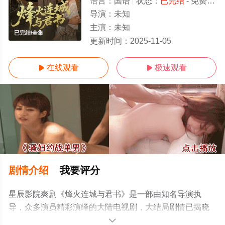
语言：
国语
状态：
已完结
- 免费在线观看
导演：
未知
主演：
未知
已完结/全集
更新时间：
2025-11-05
在线观看
极速观看


剧情介绍
我要评分
星辰影院爽剧《烽火连城与君书》是一部由知名导演执
导，众多演员精彩演绎的大陆电视剧，大结局剧情已揭晓
（已完结），手机免费观看高清无删减完整版电视剧全集
