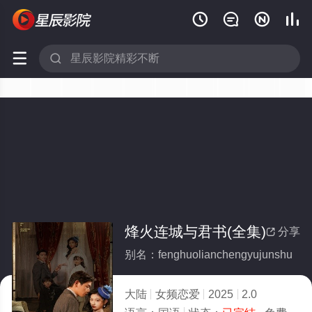






烽火连城与君书(全集)
分享

别名：fenghuolianchengyujunshu
大陆
女频恋爱
2025
2.0