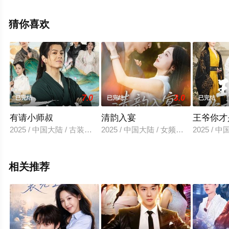
就上星辰影视，更多相关信息可移步至豆瓣电视剧、电视
猫或剧情网等平台了解。
猜你喜欢
7.0
3.0
已完结
已完结
已完结
有请小师叔
清韵入宴
王爷你才
2025 / 中国大陆 / 古装仙侠
2025 / 中国大陆 / 女频恋爱
2025 / 
相关推荐