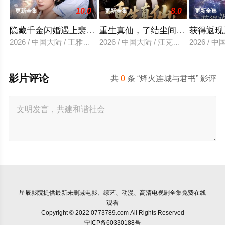
10.0
8.0
更新全集
更新全集
更新全集
隐藏千金闪婚遇上裴先生
重生真仙，了结尘间恩怨
获得返现
2026 / 中国大陆 / 王雅清＆朱城玮
2026 / 中国大陆 / 汪克强＆田诗园
2026 /
影片评论
共
0
条 “烽火连城与君书” 影评
星辰影院
提供最新未删减电影、综艺、动漫、高清电视剧全集免费在线
观看
Copyright © 2022 0773789.com All Rights Reserved
宁ICP备60330188号