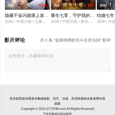
10.0
1.0
完结
完结
完结
隐藏千金闪婚遇上裴先生
重生七零，守护我的小心肝妻子
结婚七年
2026 / 中国大陆 / 王雅清＆朱城玮
2026 / 中国大陆 / 翟兆星＆宋宇欣
2026 /
影片评论
共
0
条 “金牌律师的宅斗生存法则” 影评
星辰影院
提供最新未删减电影、综艺、动漫、高清电视剧全集免费在线
观看
Copyright © 2022 0773789.com All Rights Reserved
宁ICP备60330188号