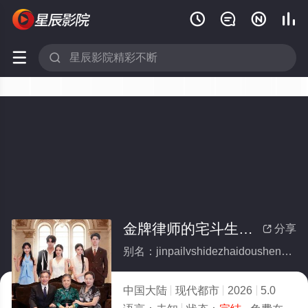






金牌律师的宅斗生存法则(全集)
分享

别名：jinpailvshidezhaidoushengcunfaze
中国大陆
现代都市
2026
5.0