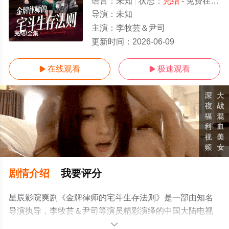
语言：
未知
状态：
完结
- 免费在线观看
导演：
未知
主演：
李牧芸＆尹司
完结/全集
更新时间：
2026-06-09
在线观看
极速观看


剧情介绍
我要评分
星辰影院爽剧《金牌律师的宅斗生存法则》是一部由知名
导演执导，李牧芸＆尹司等演员精彩演绎的中国大陆电视
剧，大结局剧情已揭晓（完结），手机免费观看高清无删
