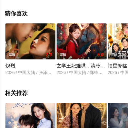
减完整版电视剧全集就上星辰影视，更多相关信息可移步
至豆瓣电视剧、电视猫或剧情网等平台了解。
猜你喜欢
2.0
5.0
完结
完结
完结
炽烈
玄学王妃难哄，清冷王爷日日沦
福星降临
2026 / 中国大陆 / 张泽渊＆阿曼达
2026 / 中国大陆 / 郑锋＆李十七
2026 /
相关推荐