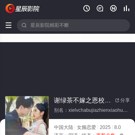






谢绿茶不嫁之恩校花正在我怀里(全集)
分享

别名：xielvchabujiazhienxiaohuazhengzaiwohuaili
中国大陆
女频恋爱
2025
8.0