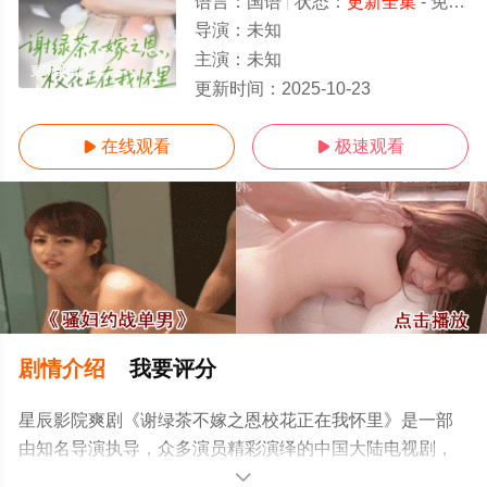
语言：
国语
状态：
更新全集
- 免费在线观看
导演：
未知
主演：
未知
更新全集/全集
更新时间：
2025-10-23
在线观看
极速观看


剧情介绍
我要评分
星辰影院爽剧《谢绿茶不嫁之恩校花正在我怀里》是一部
由知名导演执导，众多演员精彩演绎的中国大陆电视剧，
大结局剧情已揭晓（更新全集），手机免费观看高清无删
