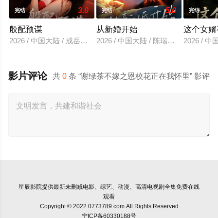
3.0
5.0
完结
完结
完结
般配预谋
从新婚开始
这个女婿
2026 / 中国大陆 / 成岳＆刘蔓莉
2026 / 中国大陆 / 陈瑞丰＆郑晨雨
2026 /
影片评论
共
0
条 “谢绿茶不嫁之恩校花正在我怀里” 影评
星辰影院
提供最新未删减电影、综艺、动漫、高清电视剧全集免费在线
观看
Copyright © 2022 0773789.com All Rights Reserved
宁ICP备60330188号