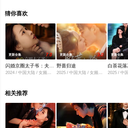
减完整版电视剧全集就上星辰影视，更多相关信息可移步
至豆瓣电视剧、电视猫或剧情网等平台了解。
猜你喜欢
7.0
3.0
更新全集
更新全集
更新全集
闪婚京圈太子爷：夫人她来自农村
野蔷归途
白茶花落
2024 / 中国大陆 / 女频恋爱
2025 / 中国大陆 / 女频恋爱
2025 / 
相关推荐