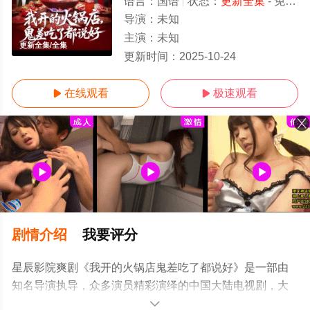
语言：
国语
状态：
更新全集
- 免费在线观看
导演：
未知
主演：
未知
更新全集/全集
更新时间：
2025-10-24
在线观看
极速观看


剧情介绍
我要评分
星辰影院爽剧《我开的火锅店鬼差吃了都说好》是一部由
知名导演执导，众多演员精彩演绎的中国大陆电视剧，大
结局剧情已揭晓（更新全集），手机免费观看高清无删减
