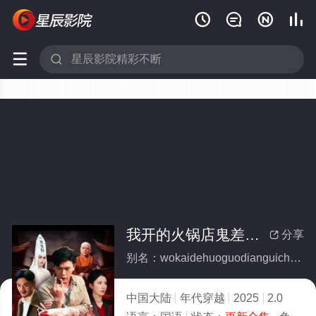






我开的火锅店鬼差吃了都说好(全集)
分享

别名：wokaidehuoguodianguichachiliaodushuohao
中国大陆
年代穿越
2025
2.0