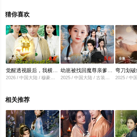
完整版电视剧全集就上星辰影视，更多相关信息可移步至
豆瓣电视剧、电视猫或剧情网等平台了解。
猜你喜欢
6.0
5.0
完结
全集
全集
觉醒透视眼后，我横扫一切
幼崽被找回魔尊亲爹一心洗奶瓶
弯刀划破
2026 / 中国大陆 / 穆豪＆李芮峤
2025 / 中国大陆 / 古装仙侠
2025 / 
相关推荐