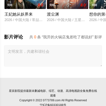
8.0
8.0
完结
完结
完结
王妃她从妖界来
渡尘渊
想你的第
2026 / 中国大陆 / 常喆宽＆阿依夏
2026 / 中国大陆 / 王星玮&徐轸轸
2026 /
影片评论
共
0
条 “我开的火锅店鬼差吃了都说好” 影评
星辰影院
提供最新未删减电影、综艺、动漫、高清电视剧全集免费在线
观看
Copyright © 2022 0773789.com All Rights Reserved
宁ICP备60330188号