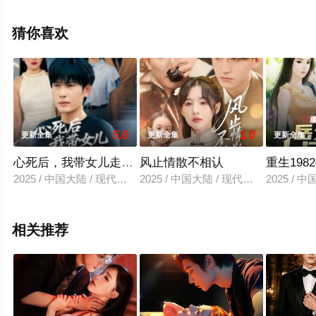
辰影视，更多相关信息可移步至豆瓣电视剧、电视猫或剧
情网等平台了解。
猜你喜欢
5.0
1.0
更新全集
更新全集
更新全集
心死后，我带女儿走上巅峰路
风止情散不相认
重生19
2025 / 中国大陆 / 现代都市
2025 / 中国大陆 / 现代都市
2025 / 
相关推荐