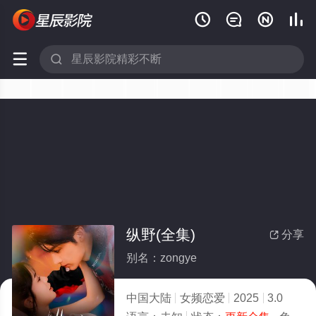






纵野(全集)
分享

别名：zongye
中国大陆
女频恋爱
2025
3.0