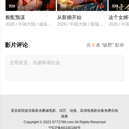
3.0
5.0
完结
完结
完结
般配预谋
从新婚开始
这个女婿
2026 / 中国大陆 / 成岳＆刘蔓莉
2026 / 中国大陆 / 陈瑞丰＆郑晨雨
2026 /
影片评论
共
0
条 “纵野” 影评
星辰影院
提供最新未删减电影、综艺、动漫、高清电视剧全集免费在线
观看
Copyright © 2022 0773789.com All Rights Reserved
宁ICP备60330188号