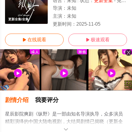
语言：
未知
状态：
更新全集
- 免费在线观看
导演：
未知
主演：
未知
更新全集/全集
更新时间：
2025-11-05
在线观看
极速观看


剧情介绍
我要评分
星辰影院爽剧《纵野》是一部由知名导演执导，众多演员
精彩演绎的中国大陆电视剧，大结局剧情已揭晓（更新全
集），手机免费观看高清无删减完整版电视剧全集就上星
