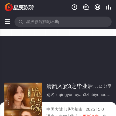






清韵入宴3之毕业后当保姆(全集)
分享

别名：qingyunruyan3zhibiyehoudangbaomu
中国大陆
现代都市
2025
5.0