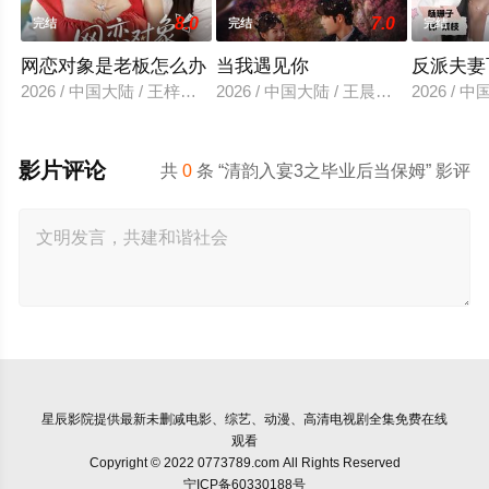
8.0
7.0
完结
完结
完结
网恋对象是老板怎么办
当我遇见你
反派夫妻
2026 / 中国大陆 / 王梓亦＆马倩倩
2026 / 中国大陆 / 王晨鹏&田甜一
2026 /
影片评论
共
0
条 “清韵入宴3之毕业后当保姆” 影评
星辰影院
提供最新未删减电影、综艺、动漫、高清电视剧全集免费在线
观看
Copyright © 2022 0773789.com All Rights Reserved
宁ICP备60330188号