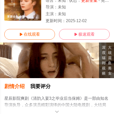
语言：
未知
状态：
更新全集
- 免费在线观看
导演：
未知
主演：
未知
更新全集/全集
更新时间：
2025-12-02
在线观看
极速观看


剧情介绍
我要评分
星辰影院爽剧《清韵入宴3之毕业后当保姆》是一部由知名
导演执导，众多演员精彩演绎的中国大陆电视剧，大结局
剧情已揭晓（更新全集），手机免费观看高清无删减完整
