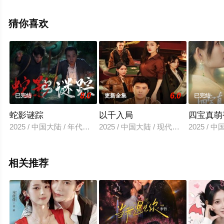
版电视剧全集就上星辰影视，更多相关信息可移步至豆瓣
电视剧、电视猫或剧情网等平台了解。
猜你喜欢
8.0
6.0
已完结
更新全集
已完结
蛇影谜踪
以千入局
四宝真萌
2025 / 中国大陆 / 年代穿越
2025 / 中国大陆 / 现代都市
2025 / 
相关推荐