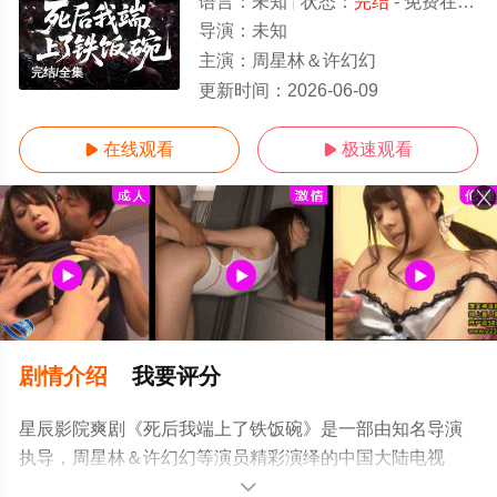
语言：
未知
状态：
完结
- 免费在线观看
导演：
未知
主演：
周星林＆许幻幻
完结/全集
更新时间：
2026-06-09
在线观看
极速观看


剧情介绍
我要评分
星辰影院爽剧《死后我端上了铁饭碗》是一部由知名导演
执导，周星林＆许幻幻等演员精彩演绎的中国大陆电视
剧，大结局剧情已揭晓（完结），手机免费观看高清无删
