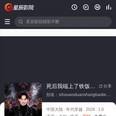






死后我端上了铁饭碗(全集)
分享

别名：sihouwoduanshangliaotiefanwan
中国大陆
年代穿越
2026
1.0