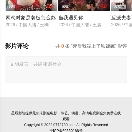
8.0
7.0
完结
完结
完结
网恋对象是老板怎么办
当我遇见你
反派夫妻
2026 / 中国大陆 / 王梓亦＆马倩倩
2026 / 中国大陆 / 王晨鹏&田甜一
2026 /
影片评论
共
0
条 “死后我端上了铁饭碗” 影评
星辰影院
提供最新未删减电影、综艺、动漫、高清电视剧全集免费在线
观看
Copyright © 2022 0773789.com All Rights Reserved
宁ICP备60330188号