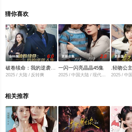
减完整版电视剧全集就上星辰影视，更多相关信息可移步
至豆瓣电视剧、电视猫或剧情网等平台了解。
猜你喜欢
6.0
2.0
全86集
更新全集
更新集
破卷续命：我的逆袭人生从看书开始
一闪一闪亮晶晶45集
.轻吻公
2025 / 大陆 / 反转爽
2025 / 中国大陆 / 现代都市
2025 / 
相关推荐