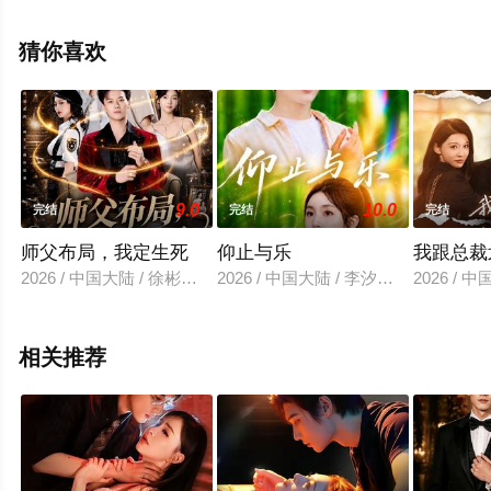
整版电视剧全集就上星辰影视，更多相关信息可移步至豆
瓣电视剧、电视猫或剧情网等平台了解。
猜你喜欢
9.0
10.0
完结
完结
完结
师父布局，我定生死
仰止与乐
我跟总裁
2026 / 中国大陆 / 徐彬兵＆孔悦城＆孙浩峰＆包美美
2026 / 中国大陆 / 李汐溦＆马骁凡
2026 /
相关推荐