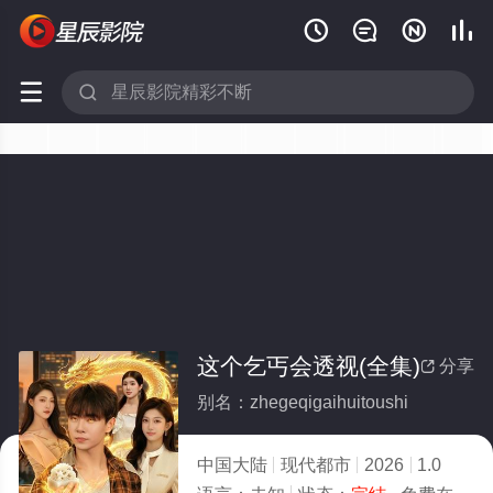






这个乞丐会透视(全集)
分享

别名：zhegeqigaihuitoushi
中国大陆
现代都市
2026
1.0