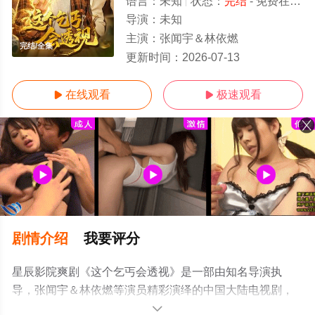
语言：
未知
状态：
完结
- 免费在线观看
导演：
未知
主演：
张闻宇＆林依燃
完结/全集
更新时间：
2026-07-13
在线观看
极速观看


剧情介绍
我要评分
星辰影院爽剧《这个乞丐会透视》是一部由知名导演执
导，张闻宇＆林依燃等演员精彩演绎的中国大陆电视剧，
大结局剧情已揭晓（完结），手机免费观看高清无删减完
