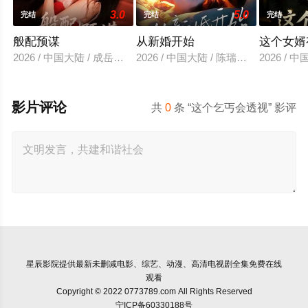
3.0
5.0
完结
完结
完结
般配预谋
从新婚开始
这个女婿
2026 / 中国大陆 / 成岳＆刘蔓莉
2026 / 中国大陆 / 陈瑞丰＆郑晨雨
2026 /
影片评论
共
0
条 “这个乞丐会透视” 影评
星辰影院
提供最新未删减电影、综艺、动漫、高清电视剧全集免费在线
观看
Copyright © 2022 0773789.com All Rights Reserved
宁ICP备60330188号