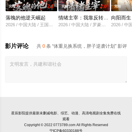
2.0
2.0
完结
完结
完结
落魄的他逆天崛起
情绪主宰：我靠反转人生封神
向阳而生
2026 / 中国大陆 / 王国豪杰＆诗语＆梁辰羽
2026 / 中国大陆 / 罗豪宇＆陈昕乔
2026 /
影片评论
共
0
条 “体重兑换系统，胖子逆袭计划” 影评
星辰影院
提供最新未删减电影、综艺、动漫、高清电视剧全集免费在线
观看
Copyright © 2022 0773789.com All Rights Reserved
宁ICP备60330188号