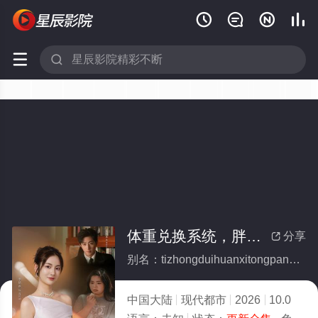






体重兑换系统，胖子逆袭计划(全集)
分享

别名：tizhongduihuanxitongpangzinixijihua
中国大陆
现代都市
2026
10.0