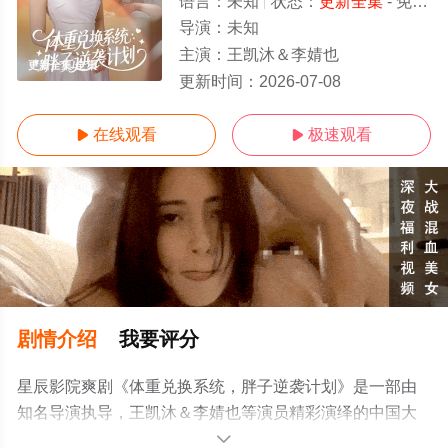
语言：
未知
状态：
更新全集
- 免费在线观看
导演：
未知
主演：
王凯沐＆李婧也
更新全集/全集
更新时间：
2026-07-08
在线观看
极速观看


剧情介绍
我要评分
星辰影院爽剧《体重兑换系统，胖子逆袭计划》是一部由
知名导演执导，王凯沐＆李婧也等演员精彩演绎的中国大
陆电视剧，大结局剧情已揭晓（更新全集），手机免费观
