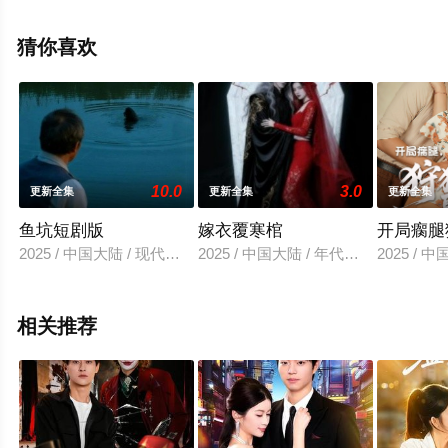
看高清无删减完整版电视剧全集就上星辰影视，更多相关
信息可移步至豆瓣电视剧、电视猫或剧情网等平台了解。
猜你喜欢
10.0
3.0
更新全集
更新全集
更新全集
鱼坑短剧版
嫁衣覆寒棺
开局瘸腿
2025 / 中国大陆 / 现代都市
2025 / 中国大陆 / 年代穿越
2025 / 
相关推荐