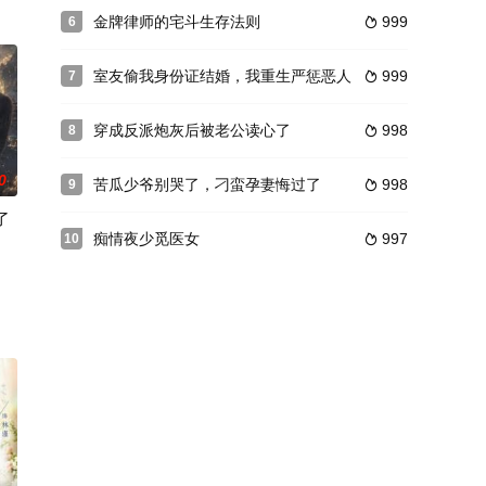
金牌律师的宅斗生存法则
999
6

室友偷我身份证结婚，我重生严惩恶人
999
7

穿成反派炮灰后被老公读心了
998
8

0
苦瓜少爷别哭了，刁蛮孕妻悔过了
998
9

了
痴情夜少觅医女
997
10

钟楚曦 饰），二人因商业理念不同而互不对盘。江湖父亲的企业