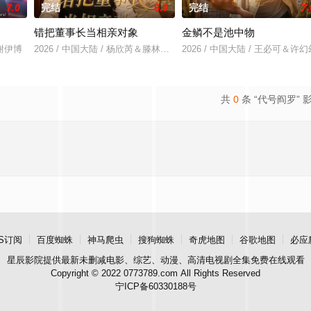
7.0
完结
6.0
完结
7.
错把董事长当相亲对象
金鳞不是池中物
＆谢伊博
2026 / 中国大陆 / 杨欣芮＆滕林＆马治邦
2026 / 中国大陆 / 王必可＆许幻
共
0
条 “代号阎罗” 
S订阅
百度蜘蛛
神马爬虫
搜狗蜘蛛
奇虎地图
谷歌地图
必应
星辰影院
提供最新未删减电影、综艺、动漫、高清电视剧全集免费在线观看
Copyright © 2022 0773789.com All Rights Reserved
宁ICP备60330188号