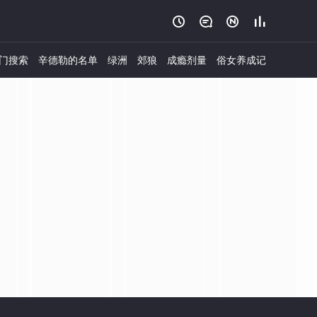




门搜索
辛德勒的名单
绿洲
郊狼
成瘾剂量
俗女养成记