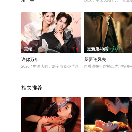
2026 / 中国大陆 / 尤一＆
2026 / 中国大陆 / 韩昕芮＆王枫寻
完结
7.0
更新第40集
许你万年
我要逆风去
2026 / 中国大陆 / 刘宇航＆孙芊浔
自香港投行跳槽回内地投资
相关推荐