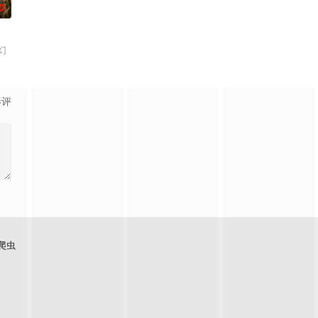
0
幻
影评
爬虫