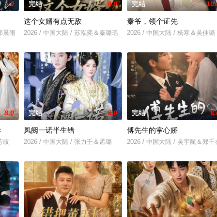
5.0
完结
8.0
完结
10.
这个女婿有点无敌
秦爷，领个证先
＆郑晨雨
2026 / 中国大陆 / 苏泓奕＆秦璐瑶
2026 / 中国大陆 / 杨寒＆吴佳璐
8.0
完结
3.0
完结
6.
季
凤阙一诺半生错
傅先生的掌心娇
鲁芳岐
2026 / 中国大陆 / 张力壬＆孟璐
2026 / 中国大陆 / 吴宇航＆郑千