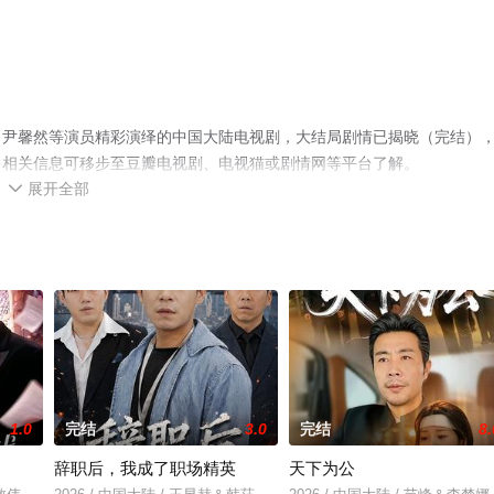
＆尹馨然等演员精彩演绎的中国大陆电视剧，大结局剧情已揭晓（完结）
多相关信息可移步至豆瓣电视剧、电视猫或剧情网等平台了解。
展开全部

1.0
完结
3.0
完结
8.
辞职后，我成了职场精英
天下为公