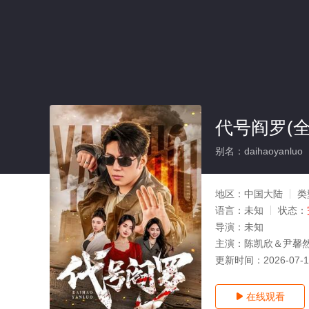
代号阎罗(全
别名：daihaoyanluo
地区：
中国大陆
类
语言：
未知
状态：
导演：
未知
主演：
陈凯欣＆尹馨
更新时间：
2026-07-
在线观看
