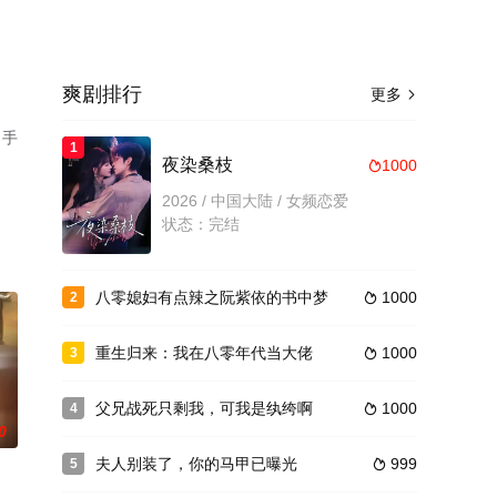
爽剧排行
更多

，手
1
夜染桑枝
1000

2026 / 中国大陆 / 女频恋爱
状态：完结
八零媳妇有点辣之阮紫依的书中梦
1000
2

重生归来：我在八零年代当大佬
1000
3

父兄战死只剩我，可我是纨绔啊
1000
4

0
夫人别装了，你的马甲已曝光
999
5
