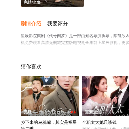
完结/全集
剧情介绍
我要评分
星辰影院爽剧《代号阎罗》是一部由知名导演执导，陈凯欣
机免费观看高清无删减完整版电视剧全集就上星辰影视，更
猜你喜欢
完结
4.0
更新全集
乡下来的乌鸦嘴，其实是福星
全职太太她只谈钱
第二季