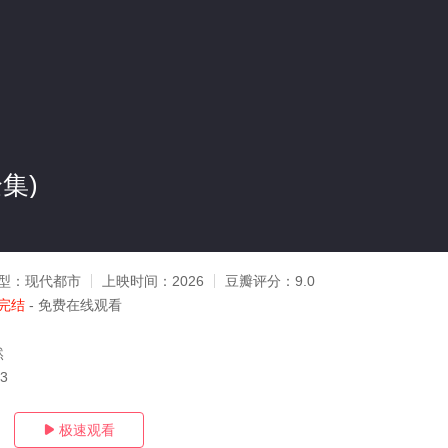
集)
型：
现代都市
上映时间：
2026
豆瓣评分：
9.0
完结
- 免费在线观看
然
13
极速观看
