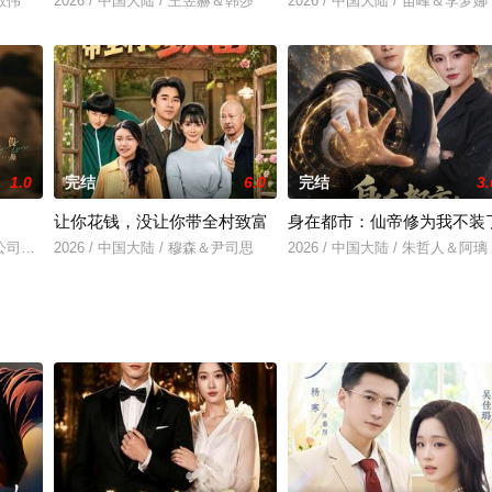
董敬伟
2026 / 中国大陆 / 王昱赫＆韩莎
2026 / 中国大陆 / 苗峰＆李梦娜
1.0
完结
6.0
完结
3.
让你花钱，没让你带全村致富
身在都市：仙帝修为我不装
公司发展的投资人徐斯（龚俊 饰），结识了国牌服装集团董事长独生女江湖（
2026 / 中国大陆 / 穆森＆尹司思
2026 / 中国大陆 / 朱哲人＆阿璃