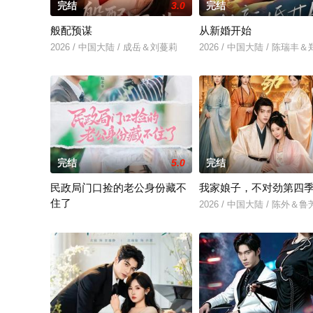
完结
3.0
完结
般配预谋
从新婚开始
2026 / 中国大陆 / 成岳＆刘蔓莉
2026 / 中国大陆 / 陈瑞丰
完结
5.0
完结
民政局门口捡的老公身份藏不
我家娘子，不对劲第四
住了
2026 / 中国大陆 / 陈外＆
2026 / 中国大陆 / 王钧浩＆吴易霏