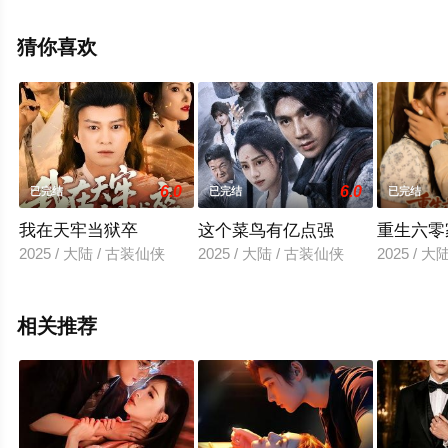
无删减完整版电视剧全集就上星辰影视，更多相关信息可
移步至豆瓣电视剧、电视猫或剧情网等平台了解。
猜你喜欢
6.0
6.0
已完结
已完结
已完结
我在天牢当狱卒
这个菜鸟有亿点强
重生六零
2025 / 大陆 / 古装仙侠
2025 / 大陆 / 古装仙侠
2025 / 
相关推荐