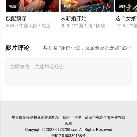
3.0
5.0
完结
完结
完结
般配预谋
从新婚开始
这个女婿
2026 / 中国大陆 / 成岳＆刘蔓莉
2026 / 中国大陆 / 陈瑞丰＆郑晨雨
2026 /
影片评论
共
0
条 “穿进小说，反派全家都宠我” 影评
星辰影院
提供最新未删减电影、综艺、动漫、高清电视剧全集免费在线
观看
Copyright © 2022 0773789.com All Rights Reserved
宁ICP备60330188号