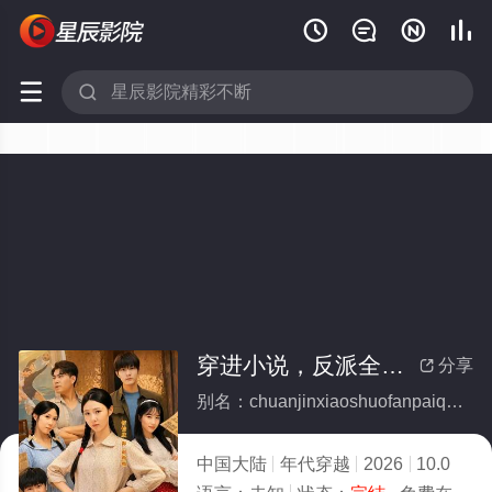






穿进小说，反派全家都宠我(全集)
分享

别名：chuanjinxiaoshuofanpaiquanjiaduchongwo
中国大陆
年代穿越
2026
10.0