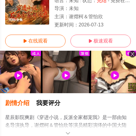
语言：
未知
状态：
完结
- 免费在线观看
导演：
未知
主演：
谢熠柯＆管怡欣
完结/全集
更新时间：
2026-07-13
在线观看
极速观看


剧情介绍
我要评分
星辰影院爽剧《穿进小说，反派全家都宠我》是一部由知
名导演执导，谢熠柯＆管怡欣等演员精彩演绎的中国大陆
电视剧，大结局剧情已揭晓（完结），手机免费观看高清
