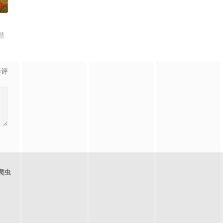
0
慧
影评
爬虫