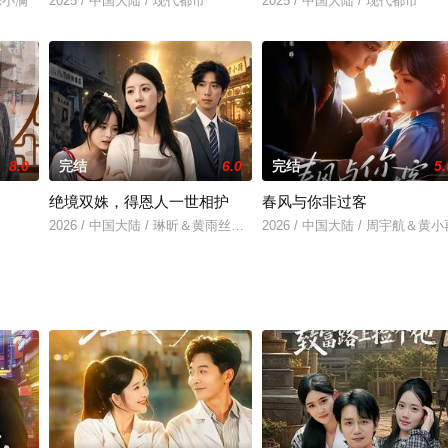
&陈小满
2025 / 中国大陆 / 现代都市
2025 / 中国大陆 / 现代都市
8.0
完结
6.0
完结
5.
绝境双姝，得恩人一世相护
春风与你非过客
2026 / 中国大陆 / 琳昕＆黄雨丝＆池恩
2026 / 中国大陆 / 周宇航＆黄小