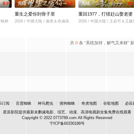
8.0
完结
8.0
完结
10.
重生之爱你到骨子里
重回1977，打猎赶山娶老婆
&付秋婷
2026 / 中国大陆 / 谢杰＆肖涵语
2026 / 中国大陆 / 王必可＆王姝
共
0
条 “系统加持，解气又来财” 
S订阅
百度蜘蛛
神马爬虫
搜狗蜘蛛
奇虎地图
谷歌地图
必应
星辰影院
提供最新未删减电影、综艺、动漫、高清电视剧全集免费在线观看
Copyright © 2022 0773789.com All Rights Reserved
宁ICP备60330188号