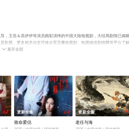
执导，王浩＆高伊伊等演员精彩演绎的中国大陆电视剧，大结局剧情已揭
星辰影视，更多相关信息可移步至豆瓣电视剧、电视猫或剧情网等平台了
展开全部

4.0
更新全集
2.0
更新全集
7.
致命爱侣
老任与海