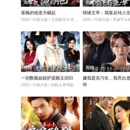
完结
2.0
完结
落魄的他逆天崛起
情绪主宰：我靠反转人
2026 / 中国大陆 / 王国豪杰＆诗语＆梁辰羽
2026 / 中国大陆 / 罗豪宇
完结
4.0
完结
一别数载姐姐护迎殿主回归
嫌我是实习生，我亮出
份
2026 / 中国大陆 / 孙航＆李明蔚
2026 / 中国大陆 / 沈鸿运