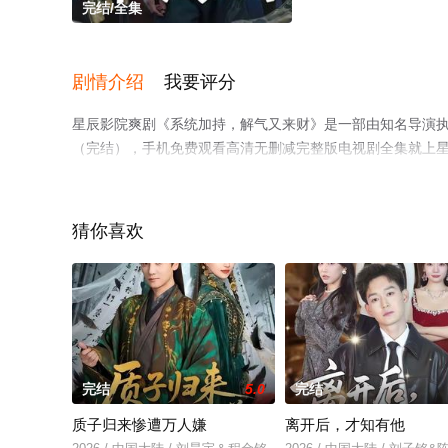
完结/全集
剧情介绍
我要评分
星辰影院爽剧《系统加持，解气又来财》是一部由知名导演
（完结），手机免费观看高清无删减完整版电视剧全集就上
猜你喜欢
完结
5.0
完结
质子归来惨遭万人嫌
离开后，才知有他