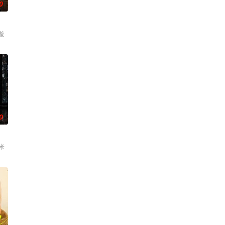
0
璇
0
米