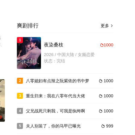
爽剧排行
更多

晓
1
解。
夜染桑枝
1000

2026 / 中国大陆 / 女频恋爱
状态：完结
八零媳妇有点辣之阮紫依的书中梦
1000
2

重生归来：我在八零年代当大佬
1000
3

父兄战死只剩我，可我是纨绔啊
1000
4

0
夫人别装了，你的马甲已曝光
999
5
