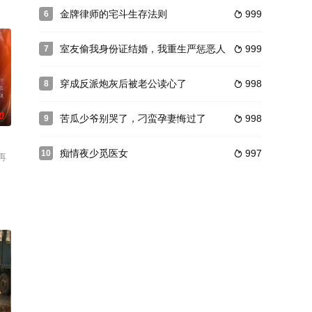
金牌律师的宅斗生存法则
999
6

室友偷我身份证结婚，我重生严惩恶人
999
7

穿成反派炮灰后被老公读心了
998
8

0
苦瓜少爷别哭了，刁蛮孕妻悔过了
998
9

痴情夜少觅医女
997
10

再