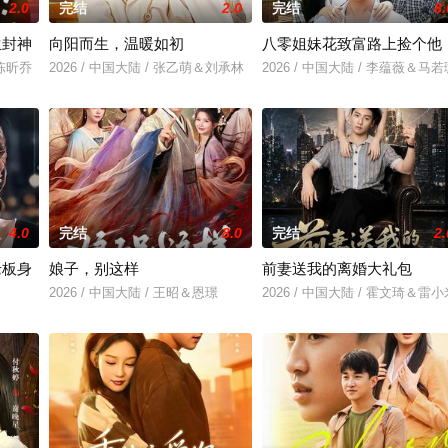
2.0
完结
2.0
完结
8.
生封神
向阳而生，温暖如初
八零姐妹花致富路上捡个他
＆陈昕乔
2026 / 中国大陆 / 张乙萌＆刘承林
2026 / 中国大陆 / 李蕴薇＆马若
4.0
完结
8.0
完结
2.
老板身
娘子，别这样
前妻送我的离婚大礼包
2026 / 中国大陆 / 王昭＆恩璟
2026 / 中国大陆 / 霍文琦＆雷小
＆刘亚倩