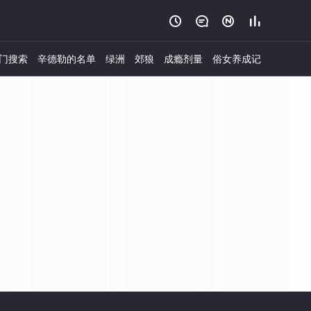




门搜索
辛德勒的名单
绿洲
郊狼
成瘾剂量
俗女养成记