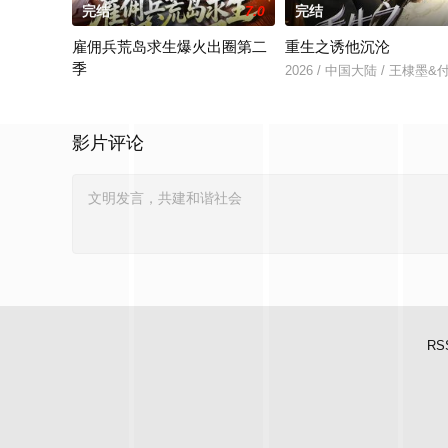
完结
7.0
完结
雇佣兵荒岛求生爆火出圈第二
重生之诱他沉沦
季
2026 / 中国大陆 / 王棣墨
2026 / 中国大陆 / 孔奇力＆修雨秀＆王锦茵
影片评论
RS