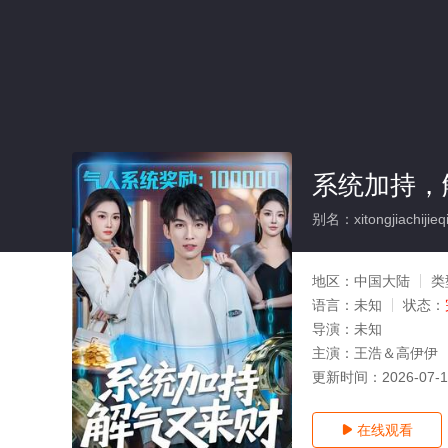
系统加持，
别名：xitongjiachijieqi
地区：
中国大陆
类
语言：
未知
状态：
导演：
未知
主演：
王浩＆高伊伊
更新时间：
2026-07-
在线观看
