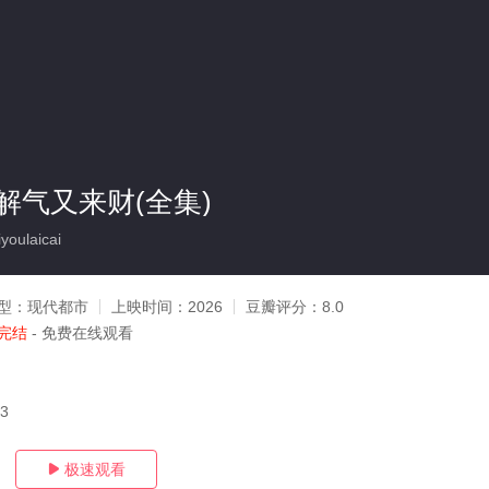
解气又来财(全集)
youlaicai
型：
现代都市
上映时间：
2026
豆瓣评分：
8.0
完结
- 免费在线观看
13
极速观看
