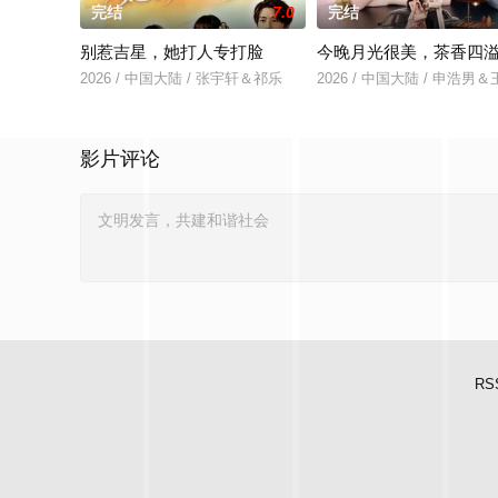
完结
7.0
完结
别惹吉星，她打人专打脸
今晚月光很美，茶香四
2026 / 中国大陆 / 张宇轩＆祁乐
2026 / 中国大陆 / 申浩男
影片评论
RS