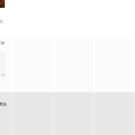
0
涵
影评
爬虫