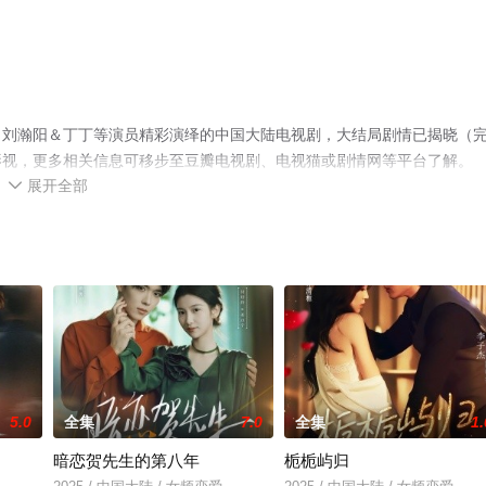
，刘瀚阳＆丁丁等演员精彩演绎的中国大陆电视剧，大结局剧情已揭晓（
影视，更多相关信息可移步至豆瓣电视剧、电视猫或剧情网等平台了解。
展开全部

5.0
全集
7.0
全集
1.
暗恋贺先生的第八年
栀栀屿归