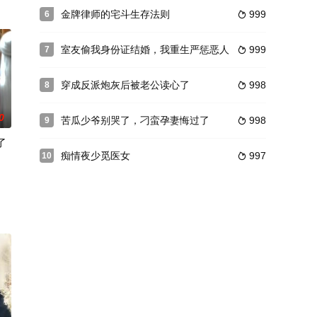
金牌律师的宅斗生存法则
999
6

室友偷我身份证结婚，我重生严惩恶人
999
7

穿成反派炮灰后被老公读心了
998
8

0
苦瓜少爷别哭了，刁蛮孕妻悔过了
998
9

了
痴情夜少觅医女
997
10
