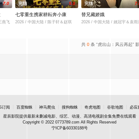
7.0
完结
5.0
完结
7.
溢
七零重生携家耕耘奔小康
替兄藏娇娥
＆王燕飞
2026 / 中国大陆 / 陈子轩＆赵琪
2026 / 中国大陆 / 姚冠宇＆袁雨
共
0
条 “虎出山：风云再起” 
S订阅
百度蜘蛛
神马爬虫
搜狗蜘蛛
奇虎地图
谷歌地图
必应
星辰影院
提供最新未删减电影、综艺、动漫、高清电视剧全集免费在线观看
Copyright © 2022 0773789.com All Rights Reserved
宁ICP备60330188号