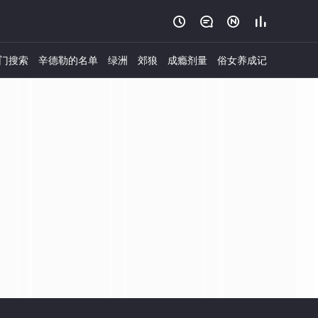




门搜索
辛德勒的名单
绿洲
郊狼
成瘾剂量
俗女养成记