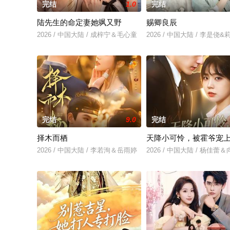
完结
1.0
完结
陆先生的命定妻她飒又野
赐卿良辰
2026 / 中国大陆 / 成梓宁＆毛心童
2026 / 中国大陆 / 李是侥
完结
9.0
完结
择木而栖
天降小可怜，被霍爷宠
2026 / 中国大陆 / 李若洵＆岳雨婷
2026 / 中国大陆 / 杨佳