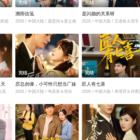
2.0
完结
8.0
完结
5.
溯雨信笺
是闪婚的关系呀
&莉莉崽
2026 / 中国大陆 / 梁思伟＆姜之南
2026 / 中国大陆 / 王道铁＆澄芓
5.0
完结
8.0
完结
7.
上天
厉总勿缠，小可怜只想当厂妹
匠人有七喜
蕾＆向昊＆江路祺
2026 / 中国大陆 / 韦若辰＆祁乐
2026 / 中国大陆 / 李璟羿＆诗恩