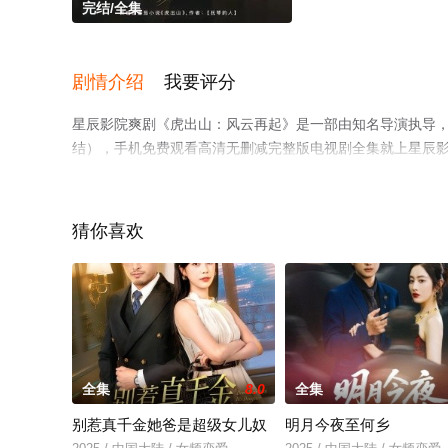
完结/全集
剧情介绍
我要评分
星辰影院爽剧《虎出山：风云再起》是一部由知名导演执导
结），手机免费观看高清无删减完整版电视剧全集就上星辰
猜你喜欢
全集
8.0
全集
别惹真千金她爸是超级女儿奴
明月今夜至何乡