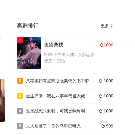
爽剧排行
更多

完
1
夜染桑枝
1000

2026 / 中国大陆 / 女频恋爱
状态：完结
八零媳妇有点辣之阮紫依的书中梦
1000
2

重生归来：我在八零年代当大佬
1000
3

父兄战死只剩我，可我是纨绔啊
1000
4

0
夫人别装了，你的马甲已曝光
999
5
