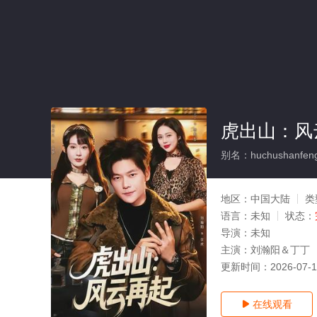
虎出山：风
别名：huchushanfengy
地区：
中国大陆
类
语言：
未知
状态：
导演：
未知
主演：
刘瀚阳＆丁丁
更新时间：
2026-07-
在线观看
